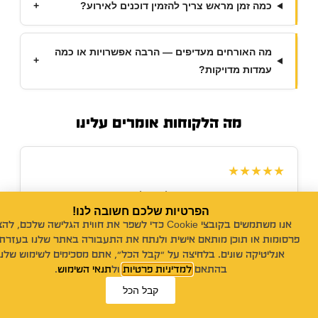
כמה זמן מראש צריך להזמין דוכנים לאירוע?
+
מה האורחים מעדיפים — הרבה אפשרויות או כמה
+
עמדות מדויקות?
מה הלקוחות אומרים עלינו
★★★★★
"הרבה מסעדות שף היו רוצים להגיע לרמה הזו! שמע אחינו, אני
הפרטיות שלכם חשובה לנו!
אוכל סושי מלא מקומות — לא אכלתי סושי טעים כל כך!"
אנו משתמשים בקובצי Cookie כדי לשפר את חווית הגלישה שלכם, לה
לקוח מרוצה
— Google
פרסומות או תוכן מותאם אישית ולנתח את התעבורה באתר שלנו בעזרת 
אנליטיקה שונים. בלחיצה על "קבל הכל", אתם מסכימים לשימוש שלנו
בהתאם
למדיניות פרטיות
ול
תנאי השימוש
.
★★★★★
קבל הכל
ייעוץ אונליין!
פנייה במייל
"אני רוצה להמליץ מכל הלב על נויה פוד! חוגגים אירוע, מסיבה,