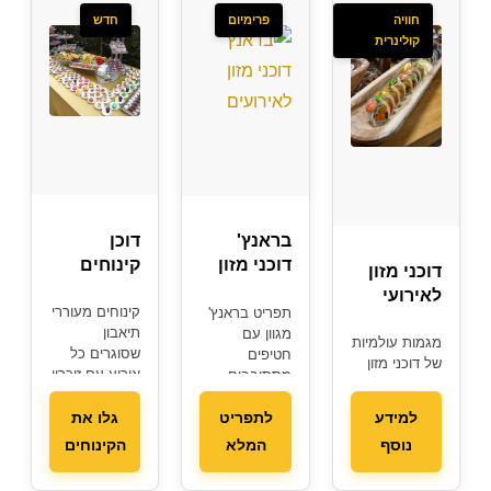
חוויה
פרימיום
חדש
קולינרית
דוכן
בראנץ'
קינוחים
דוכני מזון
דוכני מזון
מתוקים
לאירועי
קינוחים מעוררי
תפריט בראנץ'
חברה
תיאבון
מגוון עם
מגמות עולמיות
שסוגרים כל
חטיפים
של דוכני מזון
אירוע עם זיכרון
מסתובבים
— התאמה
מתוק
ומנות בוקר
מושלמת
מפנקות
למידע
לתפריט
גלו את
לאירועים
נוסף
המלא
הקינוחים
עסקיים