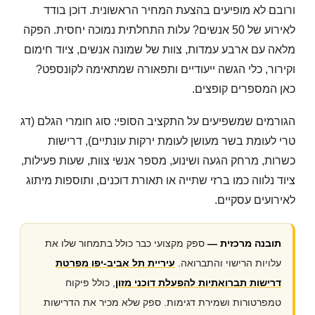
ורובם לא מופיעים בהצעת המחיר הראשונית. דוכן בודד
לאירוע של 50 אנשים? עלות התחלתית נמוכה יחסית. הפקה
מלאה עם ארבע עמדות, צוות של שמונה אנשים, ציוד חימום
וקירור, כלי הגשה ייעודיים ותפאורה שמתאימה לקונספט?
כאן המספרים קופצים.
הגורמים שמשפיעים על התקציב הסופי: סוג חומרי הגלם (דג
טרי לעומת בשר מעושן לעומת ירקות עונתיים), דרישות
כשרות, מרחק הגעה ושינוע, מספר אנשי צוות, שעות פעילות,
ציוד נלווה כמו ברזי שתייה או תאורת דוכנים, ותוספות מיתוג
לאירועים עסקיים.
תובנה מרכזית —
ספק מקצועי כבר כולל בתמחור שלו את
עלויות הרישוי והתברואה.
עיריית תל אביב-יפו מפרטת
דרישות תברואתיות להפעלת דוכני מזון
, כולל פיקוח
טמפרטורות ושמירת דגימות. ספק שלא מכיר את הדרישות