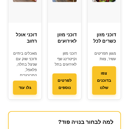
דוכני מזון
דוכני מזון
דוכני אוכל
כשרים לכל
לאירועים
רחוב
אירוע
במרכז
לאירועים
מגוון תפריטים
דוכני מזון
מאכלים ביתיים
עשיר, צוות
וקייטרינג שף
ודוכני שוק עם
מקצועי
לאירועים בתל
שניצל בחלה,
והתאמה
אביב, ראשון
פלאפל,
צפו
מושלמת
לציון והסביבה
המבורגרים
בדוכנים
לפרטים
לחתונות, בר
ועוד
מצווה ואירועי
שלנו
נוספים
גלו עוד
חברה
למה לבחור בנויה פוד?