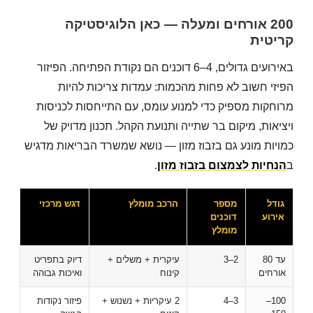
200 אורחים ומעלה — כאן הלוגיסטיקה
קריטית
באירועים גדולים, 4–6 דוכנים הם נקודת הפתיחה. הפיזור
הפיזי חשוב לא פחות מהכמות: עמדות צריכות להיות
מרוחקות מספיק כדי למנוע עומס, עם התייחסות לכניסות
ויציאות, מיקום בר שתייה ותנועת הקהל. תכנון מדויק של
כמויות מונע גם בזבוז מזון — נושא שמשרד הבריאות מדגיש
ב
הנחיות לצמצום בזבוז מזון
.
גודל
מספר
הרכב מומלץ
דגש מרכזי
אירוע
דוכנים
מומלץ
עד 80
2–3
עיקרית + משלים +
דיוק בתפריט
אורחים
קינוח
ואיכות גבוהה
100–
3–4
2 עיקריות + נשנוש +
פיזור נקודות