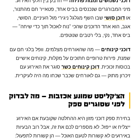
דוכני נשנושים ומנות פתיחה
— הדבק בין חלקי האירוע.
מיני המבורגרים שנכנסים בביס אחד, פטאייר חם מהתנור,
או
דוכן סושי
שבו השף מגלגל ניגירי מול העיניים. הסושי,
אגב, הוא אחד הדוכנים שהכי "נוח לאכול תוך כדי שיחה" —
ביס אחד, נקי, בלי רטבים שנוטפים.
דוכני קינוחים
— מה שהאורחים מצלמים. וופל בלגי חם עם
שמנת, פירות טרופיים חתוכים על מקלות, קינוחים אישיים
בכוסות זכוכית.
דוכן קינוחים כשר
סוגר את האירוע עם
זיכרון מתוק — גם לאורחים שכבר שכחו מה היה לעיקרית.
הצ'קליסט שמונע אכזבות — מה לבדוק
לפני שסוגרים ספק
בחירת ספק דוכני מזון היא ההחלטה שקובעת אם האירוע
ייצליח או ייפול. לא מספרים לכם את זה, אבל רוב הבעיות
באירועים לא קשורות לטעם האוכל — הן קשורות לתפעול: