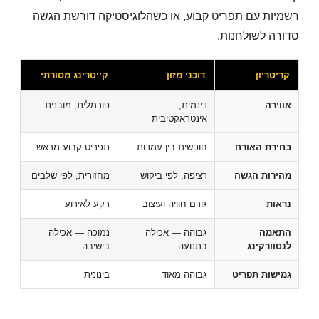
רשמיות עם תפריט קבוע, או כשהלוגיסטיקה דורשת הגשה
סדורה לשולחנות.
קריטריון
דוכני מזון
קייטרינג מסורתי
אווירה
דינמית,
פורמלית, מובנית
אינטראקטיבית
בחירת האורח
חופשית בין עמדות
תפריט קבוע מראש
מהירות הגשה
רציפה, לפי ביקוש
מחזורית, לפי שלבים
נראות
גורם חוויה ועיצוב
רקע לאירוע
התאמה
גבוהה — אכילה
נמוכה — אכילה
לנטוורקינג
בתנועה
בישיבה
גמישות תפריט
גבוהה מאוד
בינונית