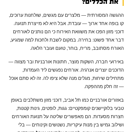
את הכללים?
ההגשה המסורתית — מלצרים עם מגשים, שולחנות ערוכים,
קו בופה אחד ארוך — עובדת. אבל היא לא מייצרת תנועה.
דוכני מזון הפכו את משוואת האירוח כי הם נותנים לאורחים
דבר אחד פשוט: בחירה. במקום לשבת ולחכות למה שמגיע,
האורח מסתובב, מריח, בוחר, טועם ועובר הלאה.
באירועי חברה, השקות מוצר, חתונות אורבניות ובר מצווה —
הדוכנים יוצרים אנרגיה. אורחים נפגשים ליד העמדות,
מתחילים שיחות, מגלים מנה שלא ציפו לה. זה לא סתם אוכל
— זה חלק מההפקה.
באזורים אורבניים כמו תל אביב, דוכני מזון משתלבים באופן
טבעי בלוקיישנים קומפקטיים: גגות, לופטים, גינות קטנות,
חצרות מסעדות. הם מאפשרים שליטה על תנועת האורחים
ושילוב גמיש בין מנות עיקריות, נשנושים וקינוחים — בלי