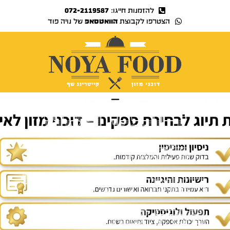
להזמנות חייגו:
072-2119587
הצטרפו לקבוצת
הוואטסאפ
של נויה פוד
נויה TV
דוכני מזון
לאירועים
במרכז – כל
מה שחשוב