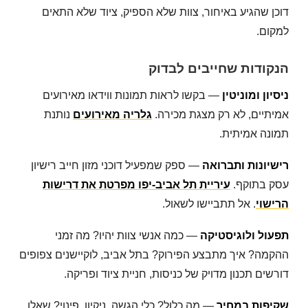
דוכן שהגיע באיחור, צוות שלא הספיק, ציוד שלא התאים
למקום.
הנקודות שחייבים לבדוק
ניסיון ומוניטין
— בקשו לראות תמונות ווידאו מאירועים
אמיתיים, לא רק מצגת מכירה.
גלריה מאירועים
נותנת
תמונה אמיתית.
רישיונות ותברואה
— ספק שמפעיל דוכני מזון חייב רישיון
עסק בתוקף.
עיריית תל אביב-יפו מפרטת את דרישות
הרישוי
. אל תתביישו לשאול.
תפעול ולוגיסטיקה
— כמה אנשי צוות יהיו? מה זמני
ההקמה? איך מתבצע הפירוק? בתל אביב, לוקיישנים צפופים
דורשים תכנון מדויק של כניסות, חניית ציוד ופריקה.
שקיפות במחיר
— מה כלול? כלי הגשה, ניקיון, פינוי? שאלו