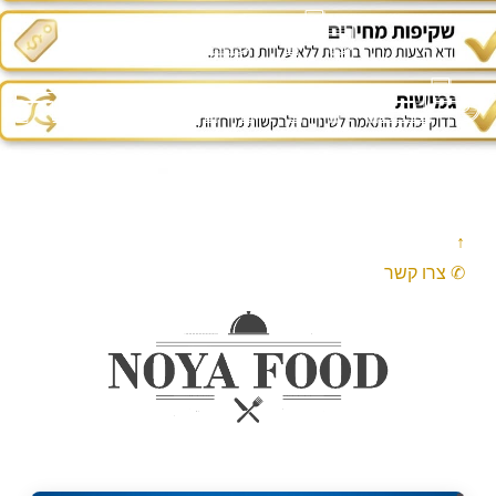
לדעת
לבחירה נכונה
↑
✆ צרו קשר