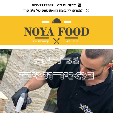
להזמנות חייגו:
072-2119587
הצטרפו לקבוצת
הוואטסאפ
של נויה פוד
נויה TV
גלריה
מאירועים