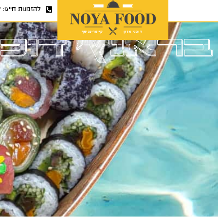
להזמנות חייגו:
7
בראנץ' דוכני