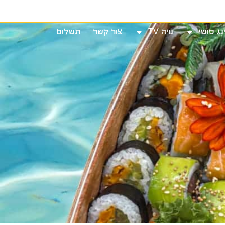
שי
נויה TV
צור קשר
תשלום
נג סושי
נויה TV
צור קשר
תשלום