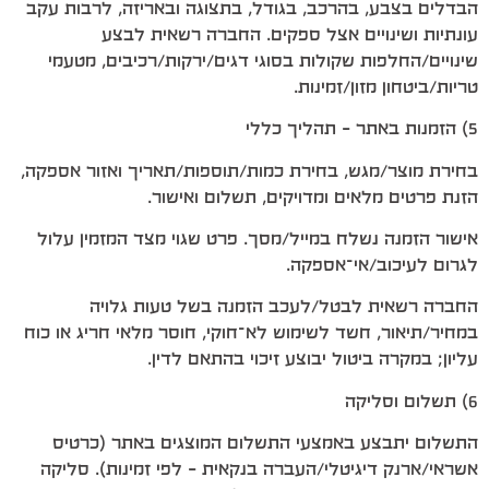
הבדלים בצבע, בהרכב, בגודל, בתצוגה ובאריזה, לרבות עקב
עונתיות ושינויים אצל ספקים. החברה רשאית לבצע
שינויים/החלפות שקולות בסוגי דגים/ירקות/רכיבים, מטעמי
טריות/ביטחון מזון/זמינות.
5) הזמנות באתר – תהליך כללי
בחירת מוצר/מגש, בחירת כמות/תוספות/תאריך ואזור אספקה,
הזנת פרטים מלאים ומדויקים, תשלום ואישור.
אישור הזמנה נשלח במייל/מסך. פרט שגוי מצד המזמין עלול
לגרום לעיכוב/אי־אספקה.
החברה רשאית לבטל/לעכב הזמנה בשל טעות גלויה
במחיר/תיאור, חשד לשימוש לא־חוקי, חוסר מלאי חריג או כוח
עליון; במקרה ביטול יבוצע זיכוי בהתאם לדין.
6) תשלום וסליקה
התשלום יתבצע באמצעי התשלום המוצגים באתר (כרטיס
אשראי/ארנק דיגיטלי/העברה בנקאית – לפי זמינות). סליקה