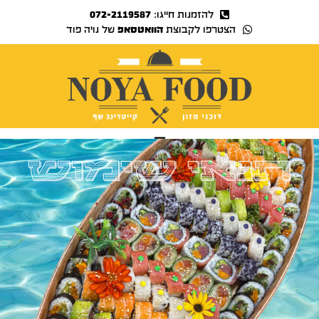
להזמנות חייגו:
072-2119587
הצטרפו לקבוצת
הוואטסאפ
של נויה פוד
נויה TV
תנאי שימוש