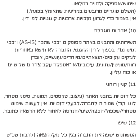
שימוש/אספקה ולחויב במלואו.
(השלם סוגריים מרובעים במדיניות שתאומץ בפועל.)
אין באמור כדי לגרוע מזכויות צרכניות קוגנטיות לפי דין.
10) אחריות מוגבלת
השירותים והתכנים באתר מסופקים “כפי שהם” (AS-IS) ו“כפי
זמינותם”. בכפוף לדין הקוגנטי, החברה לא תישא באחריות
לנזקים עקיפים/תוצאתיים/מיוחדים/עונשיים, אובדן
רווח/מוניטין/נתונים, עיכובים/אי־אספקה עקב צדדים שלישיים
או כוח עליון.
11) קניין רוחני
כל הזכויות בתכני האתר (עיצוב, טקסטים, תמונות, סימני מסחר,
לוגו וקוד) שמורות לחברה/לבעלי הזכויות. אין לעשות שימוש
מסחרי/שכפול/הפצה/שינוי/הנדסה לאחור ללא הרשאה כתובה.
12) שיפוי
המשתמש ישפה את החברה בגין כל נזק/הוצאה (לרבות שכ״ט