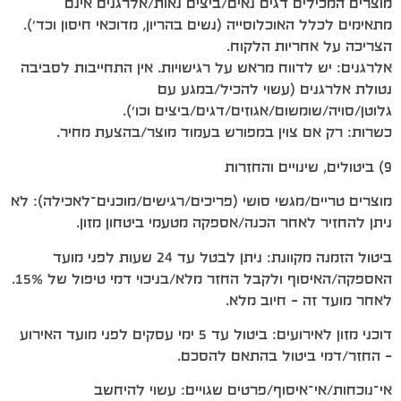
מוצרים המכילים דגים נאים/ביצים נאות/אלרגנים אינם
מתאימים לכלל האוכלוסייה (נשים בהריון, מדוכאי חיסון וכד׳).
הצריכה על אחריות הלקוח.
אלרגנים: יש לדווח מראש על רגישויות. אין התחייבות לסביבה
נטולת אלרגנים (עשוי להכיל/במגע עם
גלוטן/סויה/שומשום/אגוזים/דגים/ביצים וכו׳).
כשרות: רק אם צוין במפורש בעמוד מוצר/בהצעת מחיר.
9) ביטולים, שינויים והחזרות
מוצרים טריים/מגשי סושי (פריכים/רגישים/מוכנים־לאכילה): לא
ניתן להחזיר לאחר הכנה/אספקה מטעמי ביטחון מזון.
ביטול הזמנה מקוונת: ניתן לבטל עד 24 שעות לפני מועד
האספקה/האיסוף ולקבל החזר מלא/בניכוי דמי טיפול של 15%.
לאחר מועד זה – חיוב מלא.
דוכני מזון לאירועים: ביטול עד 5 ימי עסקים לפני מועד האירוע
– החזר/דמי ביטול בהתאם להסכם.
אי־נוכחות/אי־איסוף/פרטים שגויים: עשוי להיחשב