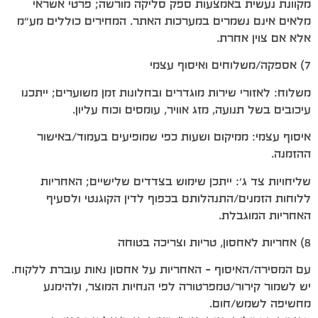
מקוונת נעשית באמצעות ספק סליקה מורשה; פרטי אשראי
מלאים אינם נשמרים במערכות האתר. המחירים כוללים מע״מ
אלא אם צוין אחרת.
7) אספקה/משלוחים ואיסוף עצמי
משלוח: לאזורי שירות מוגדרים ובחלונות זמן משוערים; ייתכנו
עיכובים בשל תנועה, מזג אוויר, עומסים וכוח עליון.
איסוף עצמי: ממיקום ושעות כפי שמופיעים בעמוד/באישור
ההזמנה.
שליחויות צד ג׳: ייתכן שימוש בצדדים שלישיים; האחריות
ללוחות הזמנים/התנהלותם בכפוף לדין הקוגנטי ולסעיף
האחריות המוגבלת.
8) אחריות לאחסון, טריות וצריכה בטוחה
עם המסירה/האיסוף – האחריות על אחסון נאות עוברת ללקוח.
יש לשמור קירור/טמפרטורה לפי הנחיות המוצר, ולהימנע
מחשיפה לשמש/חום.