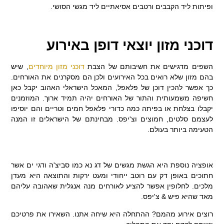
ופיתות ליד הקבבים ורטבים אסיאתיים ליד מגשי הסושי.
דוכני מזון יוצאי דופן באירוע
השפים מדגישים את חשיבותם של הצבת
דוכני מזון מיוחדים
, שיש
בהם מזון שלא רואים בכל האירועים ולכן הם מסקרנים את האורחים.
כך אפשר להכין דוכן של פלאפל, המאכל הישראלי האהוב יקבל כאן
חשיפה משמעותית והתור של האורחים יהיה תמיד ארוך. המוזמנים
יקבלו בצלחת או בפיתה כמה כדורי פלאפל חמים וטריים והם יוסיפו
לעצמם סלטים, חמוצים וצ'יפס. מבחינתם של הישראלים זו המנה
הטעימה ביותר בעולם.
אופציה נוספת היא הגשת מגשים של דג נא כמו סביצ'ה ודגי ים אשר
חתוכים באופן דק עם רוטב ייחודי ומעט ירקות והתוצאה היא מעדן
מלכים. לחלופין אפשר להציע לאורחים מנה אנגלית שאהובה עליהם
מאד שהיא פיש & צ'יפס.
רוצים אירוע מהמם? ההתחלה היא שיחה אתנו. השאירו את פרטיכם