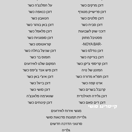
דוכן מרקים כשר
על הפלנצ'ה כשר
דוכן פרישייק מטורף
דוכן כנאפה כשר
דוכן סלטים כשר
הטאבון כשר
דוכן סביח כשר
דוכן באן בורגר כשר
דוכני שוק לשבועות
דוכן פלאפל כשר
פסטיבל מתוק
דוכן סופגניות כשר
-NOYA BAR-
קוראטוסט כשר
דוכן נודלס כשר
דוכן שניצל בחלה כשר
דוכן בוריקה כשר
חומוס בר כשר
דוכן קריספי צ'יקן כשר
המקום שלנו לאירועים
המזנון של נויה
דוכן פיש אנד צ'יפס כשר
דוכן תפו"א מדורה כשר
דוכן איצ'י באן כשר
ארט קפה כשר
דוכן בייגל כשר
קרנבל בשרים כשר
דוכן סושי כשר
דוכן גלידה תאילנדית
שווארמה פלאנצ'ה
דוכן דים סאם כשר
דוכן קינוחים כשר
קייטרינג סושי
מגשי אירוח לאירועים
גלריית תמונות סדנאות סושי
סרטוני הדרכה חדשים
גלריה