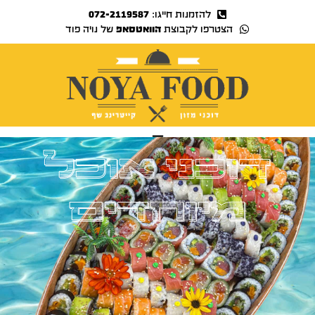
להזמנות חייגו:
072-2119587
הצטרפו לקבוצת
הוואטסאפ
של נויה פוד
נויה TV
דוכני אוכל
מיוחדים