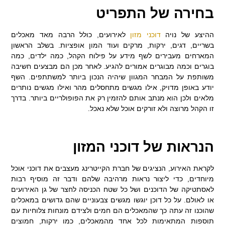
בחירה של התפריט
ההיצע של נויה
דוכני מזון
לאירועים, כולל הרבה מאד מאכלים
בשריים, דגים, ירקות, מרקים ועוד המון אופציות. בשלב הראשון
המארחים מעבירים לשף מידע על פילוח הקהל, כמה ילדים, כמה
בוגרים וכמה מבוגרים אמורים להגיע. לאחר מכן הם מבצעים חשיבה
משותפת על המבחר המגוון שיהיה הנכון ביותר למשתתפים. השף
יודע באופן מדויק, אילו מגשים מתחסלים מהר ואילו מגשים נותרים
מלאים ולכן הוא מנתב אותם להזמין רק את הפופולריים ביותר. בדרך
זו הקהל מרוצה ולא זורקים אוכל שלא נאכל.
הנראות של דוכני המזון
לקראת האירוע, הנציגים של חברת הקייטרינג מעצבים את דוכני אוכל
מיוחדים, כדי ליצור נראות מרהיבה שלהם ודבר זה מוסיף רבות
לאסתטיקה של הדוכנים ושל כל שטח הכניסה לחצר של גן האירועים
או לאולם. על כל דוכן יוגשו מגשים צבעוניים שהם גדושים במאכלים
שהוכנו זה עתה כך שהמאכלים הם חמים ולצידם מונחות צלוחיות עם
תוספות המתאימות לכל אחד מהמאכלים, כמו ירקות, חמוצים