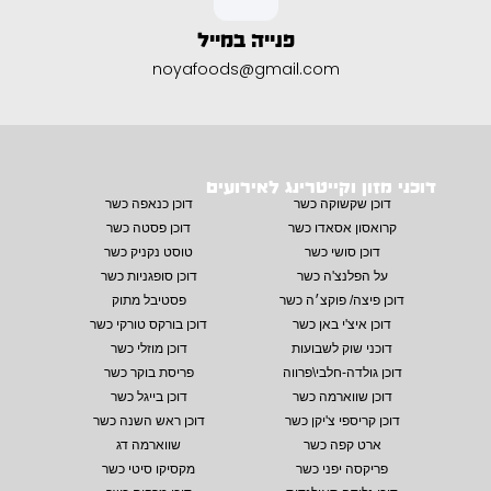
פנייה במייל
noyafoods@gmail.com
דוכני מזון וקייטרינג לאירועים
דוכן שקשוקה כשר
דוכן כנאפה כשר
קרואסון אסאדו כשר
דוכן פסטה כשר
דוכן סושי כשר
טוסט נקניק כשר
על הפלנצ'ה כשר
דוכן סופגניות כשר
דוכן פיצה/ פוקצ׳ה כשר
פסטיבל מתוק
דוכן איצ'י באן כשר
דוכן בורקס טורקי כשר
דוכני שוק לשבועות
דוכן מוזלי כשר
דוכן גולדה-חלבי\פרווה
פריסת בוקר כשר
דוכן שווארמה כשר
דוכן בייגל כשר
דוכן קריספי צ'יקן כשר
דוכן ראש השנה כשר
ארט קפה כשר
שווארמה דג
פריקסה יפני כשר
מקסיקו סיטי כשר