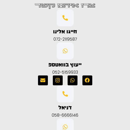
צרו איתנו קשר
חייגו אלינו
072-2119587
ייעוץ בוואטספ
052-5159933
דניאל
058-6666146