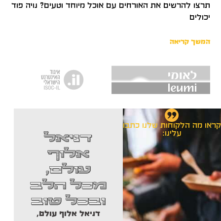
תרצו להרשים את האורחים עם אוכל מיוחד וטעים? נויה פוד
יכולים
המשך קריאה
קראו מה הלקוחות שלנו כתבו
מפרגנת
דניאל
עלינו:
לאחד
הי
אלוף
והיחיד
עולם,
דניאל
מכל הלב
מ נויה
ובכל טוב
סושי
,
דניאל אלוף עולם,