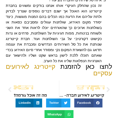
זה נכון שהחלק העיקרי אותו אנחנו בודקים ומשווים בחברת
קייטרינג הוא האוכל אך ישנם דברים נוספים שצריך לבדוק
ולתת עליהם את הדעת כמו הכלים בהם המנות מוגשות, כיצד
יסודר מקום האירוע, שולחנות עגולים ומסביבם כסאות או
בשולחנות ארוכים כך שהאורחים יוכלו לראות אחד את השני
ולשוחח בנינוחות, מפות חגיגיות על השולחנות, פרחים או נרות
כקישוט דקורטיבי על גבי השולחנות ועוד. חברת קייטרינג
שנותנת את כל סל השירותים הנדרשים ומכבדת את עצמה
תדאג גם להשארת המקום נקי ומסודר אחרי סיום האירוע בכדי
שאתם תוכלו ללכת לישון בראש שקט ושליו ולהישאר עם
האנרגיות הנפלאות שליוו את כל הערב.
לחצו כאן להזמנת
קייטרינג לאירועים
עסקיים
הקודם
הבא
קייטרינג לאירוע חברה– הנוסחה המנצחת
מה זה אוכל גורמה?
LinkedIn
Twitter
Facebook
WhatsApp