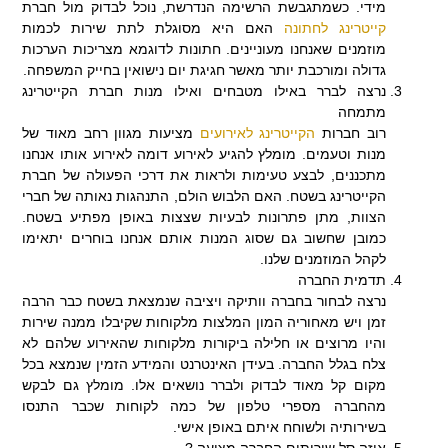
מידי. כשמתגבשת הרשימה הנדרשת, נוכל לבדוק מול חברת
קייטרינג לחתונה
האם היא מסוגלת לתת שירות לכמות
מוזמנים שאנחנו מעוניינים. חתונות לדוגמא מצריכות הערכות
גדולה ומורכבת יותר מאשר חגיגת יום נישואין בחייק המשפחה.
נרצה לברר
באילו מטבחים ואילו מנות חברת הקייטרינג
מתמחה
רוב חברות
הקייטרינג לאירועים
מציעות מגוון רחב מאוד של
מנות וטעמים. מומלץ להגיע לאירוע דומה לאירוע אותו אנחנו
מתכננים, לבצע טעימות ולראות את דרכי הפעולה של חברת
הקייטרינג בשטח. האם הלבוש הולם, התנהגות נאותה של חברי
הצוות, מתן פתרונות לבעיות שצצות באופן מפתיע בשטח.
כמובן שחשוב גם שסוג המנות אותם אנחנו בוחרים יתאימו
לקהל המוזמנים שלנו.
תדמית החברה
נרצה לבחור בחברה וותיקה ויציבה שנמצאת בשטח כבר הרבה
זמן ויש מאחוריה המון המלצות מלקוחות שקיבלו ממנה שירות
והיו מרוצים או חלילה ביקורות מלקוחות שהאירוע שלהם לא
צלח בגלל החברה. בעידן האינטרנט והמידע הזמין שנמצא בכל
מקום קל מאוד לבדוק ולברר נושאים אלו. מומלץ גם לבקש
מהחברה מספרי טלפון של כמה לקוחות שכבר התנסו
בשירותיה ולשוחח איתם באופן אישי.
איזה סל שירותים החברה מציעה
?