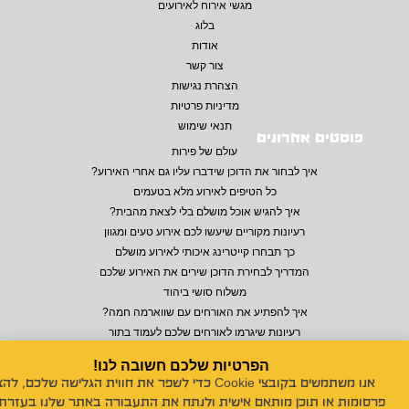
מגשי אירוח לאירועים
בלוג
אודות
צור קשר
הצהרת נגישות
מדיניות פרטיות
תנאי שימוש
פוסטים אחרונים
עולם של פירות
איך לבחור את הדוכן שידברו עליו גם אחרי האירוע?
כל הטיפים לאירוע מלא בטעמים
איך להגיש אוכל מושלם בלי לצאת מהבית?
רעיונות מקוריים שיעשו לכם אירוע טעים ומגוון
כך תבחרו קייטרינג איכותי לאירוע מושלם
המדריך לבחירת הדוכן שירים את האירוע שלכם
משלוח סושי ביהוד
איך להפתיע את האורחים עם שווארמה חמה?
רעיונות שיגרמו לאורחים שלכם לעמוד בתור
הפרטיות שלכם חשובה לנו!
אנו משתמשים בקובצי Cookie כדי לשפר את חווית הגלישה שלכם, לה
© 2026 כל הזכויות שמורות לנויה סושי לאירועים
פרסומות או תוכן מותאם אישית ולנתח את התעבורה באתר שלנו בעזרת 