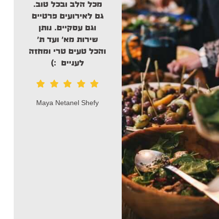
קייטרינג
מכל הלב ובכל טוב.
שהפגיז
גם לאירועים פרטיים
נת
וגם עסקיים. נותן
במ
בסושי
שירות מא' ועד ת'
מ
ברמה
והכל טעים טרי ומחזה
שאל
אחרת
לעניים :)
האיש
דניא
מפרגנת לאחד והיחיד
ועמד
דניאל מ
נויה סושי
ו
קייטרינג
שהפגיז
בסושי ברמה אחרת,
העונג כולו שלי,
חושבים על סושי
תחשבו על דניאל.
סימה נהון