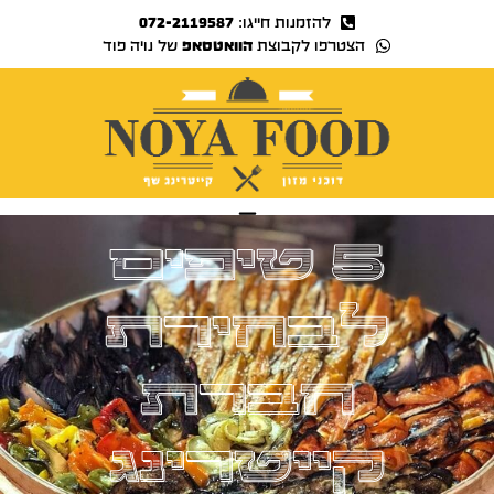
להזמנות חייגו:
072-2119587
הצטרפו לקבוצת
הוואטסאפ
של נויה פוד
נויה TV
5 טיפים
לבחירת
חברת
קייטרינג