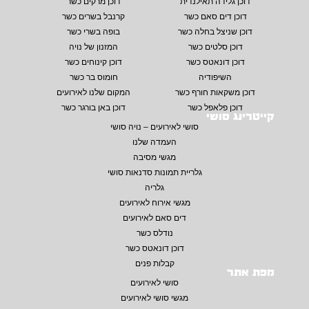
דוכן גלידה תאילנדית
דוכן מרקים כשר
דוכן דים סאם כשר
קרנבל בשרים כשר
דוכן שניצל בחלה כשר
בופה בשרי כשר
דוכן סלטים כשר
המזנון של נויה
דוכן דונאטס כשר
דוכן קינוחים כשר
השיפודיה
חומוס בר כשר
דוכן משקאות חורף כשר
המקום שלנו לאירועים
דוכן פלאפל כשר
דוכן באן בורגר כשר
קייטרינג סושי
סושי לאירועים – נויה סושי
העמדה שלנו
מגשי מסיבה
גלריית תמונות סדנאות סושי
גלריה
מגשי אירוח לאירועים
דים סאם לאירועים
נודלס כשר
דוכן דונאטס כשר
קבלות פנים
מפת אתר
סושי לאירועים
מגשי סושי לאירועים