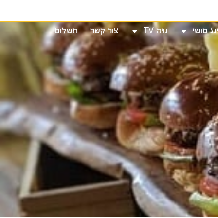
שי
נויה TV
צור קשר
תשלום
נג סושי
נויה TV
צור קשר
תשלום