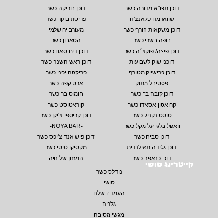
דוכן תפו"א מדורה כשר
דוכן בוריקה כשר
שווארמה פלאנצ'ה
פריסת בוקר כשר
דוכן משקאות חורף כשר
מעורב ירושלמי
בופה בשרי כשר
הטאבון כשר
דוכן פיצה/ פוקצ׳ה כשר
דוכן דים סאם כשר
דוכני שוק לשבועות
דוכן ראש השנה כשר
דוכן פרישייק מטורף
פריקסה יפני כשר
פסטיבל מתוק
ארט קפה כשר
דוכן קובה בר כשר
חומוס בר כשר
קרואסון אסאדו כשר
קוראטוסט כשר
טוסט נקניק כשר
דוכן קריספי צ'יקן כשר
וואפל בלגי על מקל כשר
-NOYA BAR-
דוכן סביח כשר
דוכן פיש אנד צ'יפס כשר
דוכן גלידה תאילנדית
מקסיקו סיטי כשר
דוכן כנאפה כשר
המזנון של נויה
קייטרינג סושי
נודלס כשר
סושי
העמדה שלנו
גלריה
מגשי מסיבה