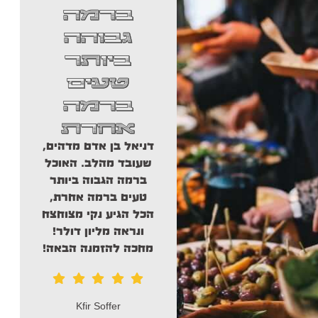
להמליץ
ברמה
מכל הלב
גבוהה
על נויה
ביותר
פוד!
טעים
ברמה
חוגגים אירוע , מסיבה,
בר/בת מצווה , אני
אחרת
ק
רוצה להמליץ מכל
ש
דניאל בן אדם מדהים,
הלב על נויה פוד!
שעובד מהלב. האוכל
יסדרו לכם אירוע
ברמה הגבוה ביותר
הצגה. מכינים
טעים ברמה אחרת,
אוכל מהלב, סושי
הכל הגיע נקי מצוחצח
מספר אחד בארץ
ונראה מליון דולר!
חברים ממליץ בחום .
מפר
מחכה להזמנה הבאה!
דנ
ק
בסו
איתי דניאל
ה