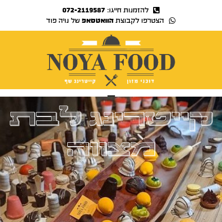
להזמנות חייגו:
072-2119587
הצטרפו לקבוצת
הוואטסאפ
של נויה פוד
נויה TV
קייטרינג לבת
מצווה