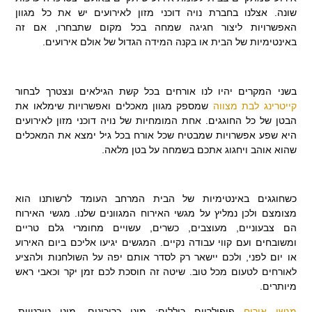
שונה. אצלנו בחברת נויה דוכני מזון לאירועים יש את כל מגוון
האפשרויות ליצור חגיגה שמחה בכל מקום שתבחרו, אם זה
באינטימיות של הבית או בקנה המידה הגדול של אולם אירועים.
בשני המקרים יהיו לנו אורחים בכל קשת הגילאים ונצטרך לבחור
קייטרינג לבת מצווה
שמספק מגוון מאכלים ואפשרויות שימלאו את
הבטן של כל החוגגים. אחת המומחיות של נויה דוכני מזון לאירועים
היא שפע אפשרויות שמבטיח שכל אורח בכל גיל ימצא את המאכלים
שהוא אוהב ויחגוג אתכם בשמחה על בטן מלאה.
כשחוגגים באינטימיות של הבית המרחב העומד לרשותנו הוא
מצומצם ולכן נמליץ על מגשי האירוח המגוונים שלנו. מגשי האירוח
הם צבעוניים, מעוצבים, כשרים, עשויים מחומרי גלם טריים
ומשובחים ועם קווי עבודה נקיים. המגשים יגיעו אליכם ביום האירוע
או יום לפני, ולכם יישאר רק לסדר אותם יפה על השולחנות ולהציע
לאורחים לטעום מכל טוב. שיטה זה חוסכת לכם זמן יקר וכאבי ראש
מיותרים.
מגשי אירוח
פופולריים כוללים: מיני כריכונים, מיני טורטיות,