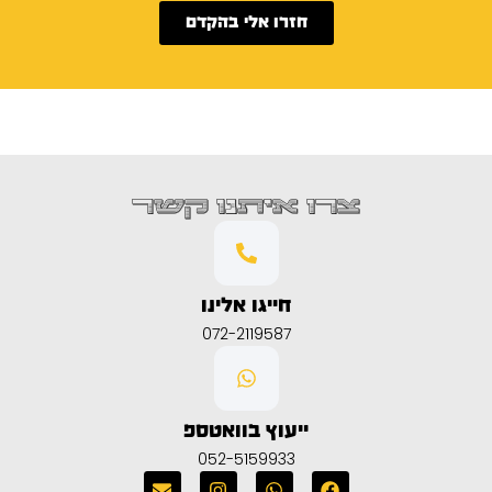
חזרו אלי בהקדם
צרו איתנו קשר
חייגו אלינו
072-2119587
ייעוץ בוואטספ
052-5159933