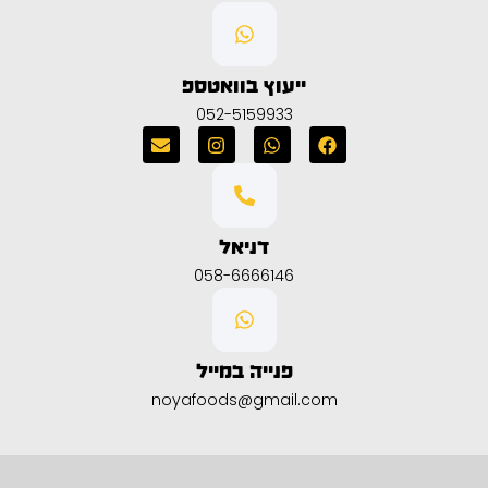
ייעוץ בוואטספ
052-5159933
דניאל
058-6666146
פנייה במייל
noyafoods@gmail.com