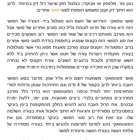
כגון גזר, מלפפון או אבוקדו, בגלגול חזק שיוצר רול דק במיוחד. לרוב
הוא חתוך דק וקטן ומשמש תוספת לסוגי
סושי
אחרים.
סושי טמאקי: הפירוש של השם הוא מגולגל ביד- הצורה של הסושי
הזה היא צורה של חרוט לעומת גליל כמו סוגים אחרים של סושי אבל
הוא מורכב מאותם רכיבים של שאר סוגי הסושי. רוב האנשים מכירים
את סוג הסושי הזה כקונוס שמגיע בתוספת בודדת לסוגי סושי אחרים
ברוב המסעדות. הקונוס עצמו מורכב מאצות מסוג נורי אשר מגולגלות
בצורה מוקפדת ויוצרות צורה של חנוט אשר ניתן להחזיק ביד ללא
חשש שיתפרק ולטבול ברטבים השונים. צורת הקונוס לא נבחרה
במקרה שכן היא מזכירה קרניים שמסמלות בתרבות היפנית שפע.
סושי פוטומאקי: משמעות השם היא גליל שמן. מדובר בסוג הסושי
העבה ביותר לרוב בקוטר של 4 ס"מ וגם החתיכות עצמן גדולות למדי
ומתאימות יותר לגודל נגיסה. הפוטומאקי הוא בדרך כלל מורכב
ממרכיבים צמחוניים בלבד- ביצים מטוגנות, צנון יפני, דלעת יפנית
ונבטים. את הרול העבה נהוג להגיש בחלק מהמקומות ביפן בעיקר
בפסטיבלים מסורתיים וחגיגות לא חתוך ולאכול אותו בצורה השלמה
שלו. עם זאת את רוב סוגי הסושי, בעיקר במסעדות, וגם את
הפוטומאקי נהוג לפרוס לפרוסות ולהגיש ביחד בצורה מסודרת על
צלחת הגשה בצורת הגשה מיוחדת לסושי.