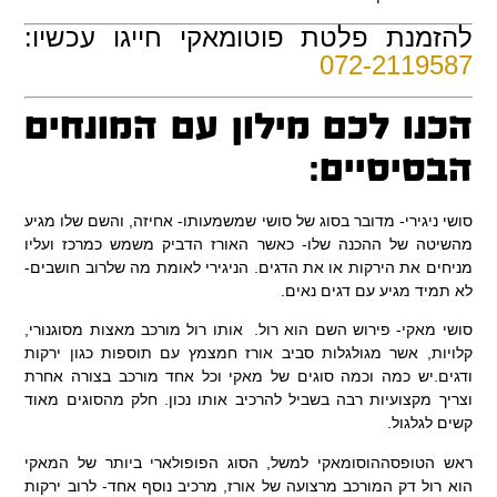
להזמנת פלטת פוטומאקי חייגו עכשיו:
072-2119587
הכנו לכם מילון עם המונחים
הבסיסיים:
סושי ניגירי- מדובר בסוג של סושי שמשמעותו- אחיזה, והשם שלו מגיע
מהשיטה של ההכנה שלו- כאשר האורז הדביק משמש כמרכז ועליו
מניחים את הירקות או את הדגים. הניגירי לאומת מה שלרוב חושבים-
לא תמיד מגיע עם דגים נאים.
סושי מאקי- פירוש השם הוא רול. אותו רול מורכב מאצות מסוגנורי,
קלויות, אשר מגולגלות סביב אורז חמצמץ עם תוספות כגון ירקות
ודגים.יש כמה וכמה סוגים של מאקי וכל אחד מורכב בצורה אחרת
וצריך מקצועיות רבה בשביל להרכיב אותו נכון. חלק מהסוגים מאוד
קשים לגלגול.
ראש הטופסההוסומאקי למשל, הסוג הפופולארי ביותר של המאקי
הוא רול דק המורכב מרצועה של אורז, מרכיב נוסף אחד- לרוב ירקות