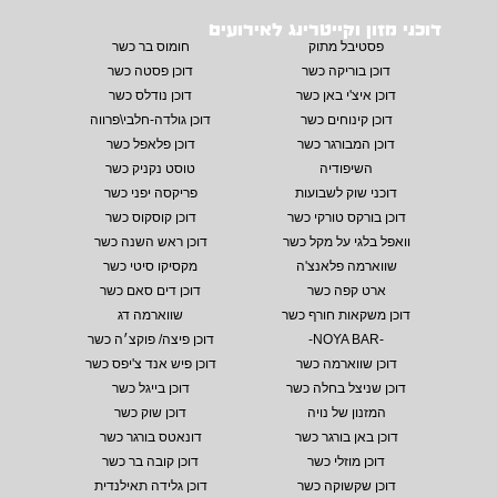
דוכני מזון וקייטרינג לאירועים
פסטיבל מתוק
חומוס בר כשר
דוכן בוריקה כשר
דוכן פסטה כשר
דוכן איצ'י באן כשר
דוכן נודלס כשר
דוכן קינוחים כשר
דוכן גולדה-חלבי\פרווה
דוכן המבורגר כשר
דוכן פלאפל כשר
השיפודיה
טוסט נקניק כשר
דוכני שוק לשבועות
פריקסה יפני כשר
דוכן בורקס טורקי כשר
דוכן קוסקוס כשר
וואפל בלגי על מקל כשר
דוכן ראש השנה כשר
שווארמה פלאנצ'ה
מקסיקו סיטי כשר
ארט קפה כשר
דוכן דים סאם כשר
דוכן משקאות חורף כשר
שווארמה דג
-NOYA BAR-
דוכן פיצה/ פוקצ׳ה כשר
דוכן שווארמה כשר
דוכן פיש אנד צ'יפס כשר
דוכן שניצל בחלה כשר
דוכן בייגל כשר
המזנון של נויה
דוכן שוק כשר
דוכן באן בורגר כשר
דונאטס בורגר כשר
דוכן מוזלי כשר
דוכן קובה בר כשר
דוכן שקשוקה כשר
דוכן גלידה תאילנדית