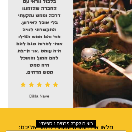
בלבול נוראי עם
מפרגנת לאחד והיחיד
החברה שהזמננו
דניאל מ
נויה סושי
דרכה וממש נתקעתי
קייטרינג
שהפגיז
בלי אוכל לאירוע.
בסושי ברמה אחרת,
התקשרתי לנויה
העונג כולו שלי,
פוד והם ממש
הצילו
חושבים על סושי
אותי
למרות שגם להם
תחשבו על דניאל.
היה עומס .אני חייבת
להם המון! והאוכל
היה ממש
ממש מדהים.
סימה נהון
Dikla Nave
רוצים לקבל פרטים נוספים?
מלאו את הטופס ונשמח לחזור אליכם: