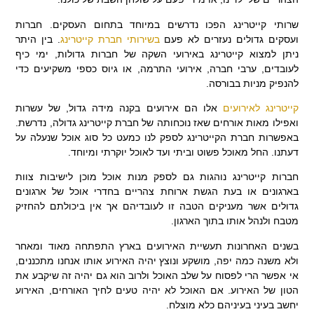
שרותי קייטרינג הפכו נדרשים במיוחד בתחום העסקים. חברות
ועסקים גדולים נעזרים לא פעם
בשירותי חברת קייטרינג
. בין היתר
ניתן למצוא קייטרינג באירועי השקה של חברות גדולות, ימי כיף
לעובדים, ערבי חברה, אירועי התרמה, או גיוס כספי משקיעים כדי
להנפיק מניות בבורסה.
קייטרינג לאירועים
אלו הם אירועים בקנה מידה גדול, של עשרות
ואפילו מאות אורחים שאז נוכחותה של חברת קייטרינג גדולה, נדרשת.
באפשרות חברת הקייטרינג לספק לנו כמעט כל סוג אוכל שנעלה על
דעתנו. החל מאוכל פשוט וביתי ועד לאוכל יוקרתי ומיוחד.
חברות קייטרינג נוהגות גם לספק מנות אוכל מוכן לישיבות צוות
בארגונים או בעת הגשת ארוחת צהריים בחדרי אוכל של ארגונים
גדולים אשר מעניקים הטבה זו לעובדיהם אך אין ביכולתם להחזיק
מטבח ולנהל אותו בתוך הארגון.
בשנים האחרונות תעשיית האירועים בארץ התפתחה מאוד ומאחר
ולא משנה כמה יפה, מושקע ונוצץ יהיה האירוע אותו אנחנו מתכננים,
אי אפשר הרי לפסוח על שלב האוכל ולרוב הוא גם יהיה זה שיקבע את
הטון של האירוע. אם האוכל לא יהיה טעים לחיך האורחים, האירוע
יחשב בעיני בעיניהם כלא מוצלח.