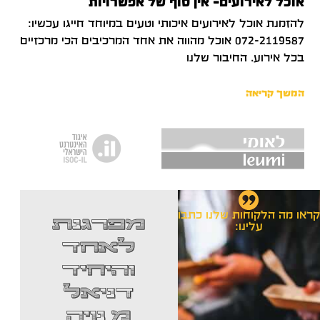
אוכל לאירועים– אין סוף של אפשרויות
להזמנת אוכל לאירועים איכותי וטעים במיוחד חייגו עכשיו:
072-2119587 אוכל מהווה את אחד המרכיבים הכי מרכזיים
בכל אירוע. החיבור שלנו
המשך קריאה
קראו מה הלקוחות שלנו כתבו
התקשרת
מפרגנת
עלינו:
י לנויה
לאחד
פוד והם
והיחיד
ממש
דניאל
מכ
הצילו
מ נויה