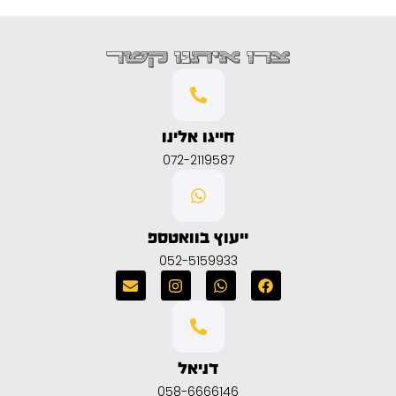
צרו איתנו קשר
חייגו אלינו
072-2119587
ייעוץ בוואטספ
052-5159933
דניאל
058-6666146