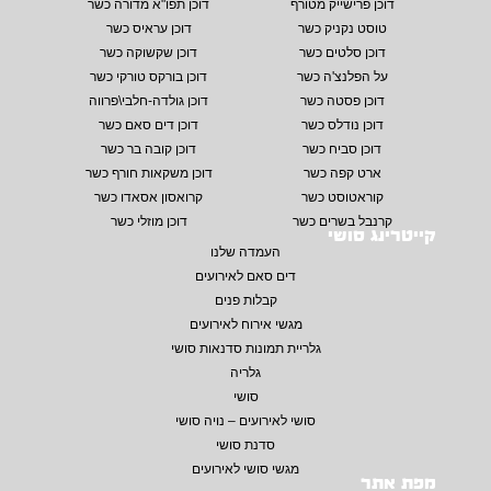
דוכן פרישייק מטורף
דוכן תפו"א מדורה כשר
טוסט נקניק כשר
דוכן עראיס כשר
דוכן סלטים כשר
דוכן שקשוקה כשר
על הפלנצ'ה כשר
דוכן בורקס טורקי כשר
דוכן פסטה כשר
דוכן גולדה-חלבי\פרווה
דוכן נודלס כשר
דוכן דים סאם כשר
דוכן סביח כשר
דוכן קובה בר כשר
ארט קפה כשר
דוכן משקאות חורף כשר
קוראטוסט כשר
קרואסון אסאדו כשר
קרנבל בשרים כשר
דוכן מוזלי כשר
קייטרינג סושי
העמדה שלנו
דים סאם לאירועים
קבלות פנים
מגשי אירוח לאירועים
גלריית תמונות סדנאות סושי
גלריה
סושי
סושי לאירועים – נויה סושי
סדנת סושי
מגשי סושי לאירועים
מפת אתר