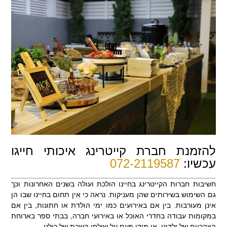
להזמנת חברת קייטרינג איכותי חייגו
עכשיו:
072-2119587
חשיבות חברות הקייטרינג בחיינו הולכת ועולה בשנים האחרונות וכך
גם השימוש בשירותים שהן מעניקות. נראה כי אין תחום בחיינו שבו הן
אינן מעורבות. בין אם באירועים כמו ימי הולדת או חתונות, בין אם
במקומות עבודה בחדרי האוכל או באירועי חברה, בבתי ספר בארוחת
הצהריים של ילדינו, או מידי פעם על שולחן השבת של כולנו.