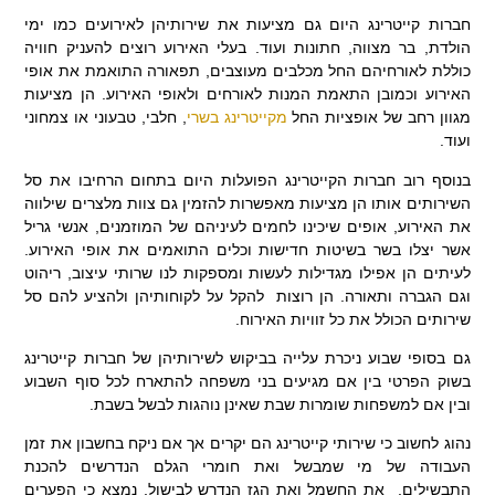
חברות קייטרינג היום גם מציעות את שירותיהן לאירועים כמו ימי
הולדת, בר מצווה, חתונות ועוד. בעלי האירוע רוצים להעניק חוויה
כוללת לאורחיהם החל מכלבים מעוצבים, תפאורה התואמת את אופי
האירוע וכמובן התאמת המנות לאורחים ולאופי האירוע. הן מציעות
מגוון רחב של אופציות החל
מקייטרינג בשרי
, חלבי, טבעוני או צמחוני
ועוד.
בנוסף רוב חברות הקייטרינג הפועלות היום בתחום הרחיבו את סל
השירותים אותו הן מציעות מאפשרות להזמין גם צוות מלצרים שילווה
את האירוע, אופים שיכינו לחמים לעיניהם של המוזמנים, אנשי גריל
אשר יצלו בשר בשיטות חדישות וכלים התואמים את אופי האירוע.
לעיתים הן אפילו מגדילות לעשות ומספקות לנו שרותי עיצוב, ריהוט
וגם הגברה ותאורה. הן רוצות להקל על לקוחותיהן ולהציע להם סל
שירותים הכולל את כל זוויות האירוח.
גם בסופי שבוע ניכרת עלייה בביקוש לשירותיהן של חברות קייטרינג
בשוק הפרטי בין אם מגיעים בני משפחה להתארח לכל סוף השבוע
ובין אם למשפחות שומרות שבת שאינן נוהגות לבשל בשבת.
נהוג לחשוב כי שירותי קייטרינג הם יקרים אך אם ניקח בחשבון את זמן
העבודה של מי שמבשל ואת חומרי הגלם הנדרשים להכנת
התבשילים, את החשמל ואת הגז הנדרש לבישול, נמצא כי הפערים