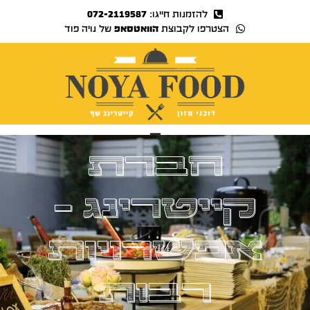
להזמנות חייגו:
072-2119587
הצטרפו לקבוצת
הוואטסאפ
של נויה פוד
נויה TV
חברת
קייטרינג –
אפשרויות
רבות