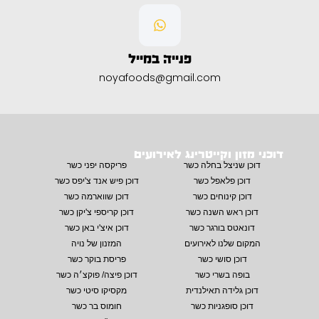
פנייה במייל
noyafoods@gmail.com
דוכני מזון וקייטרינג לאירועים
דוכן שניצל בחלה כשר
פריקסה יפני כשר
דוכן פלאפל כשר
דוכן פיש אנד צ'יפס כשר
דוכן קינוחים כשר
דוכן שווארמה כשר
דוכן ראש השנה כשר
דוכן קריספי צ'יקן כשר
דונאטס בורגר כשר
דוכן איצ'י באן כשר
המקום שלנו לאירועים
המזנון של נויה
דוכן סושי כשר
פריסת בוקר כשר
בופה בשרי כשר
דוכן פיצה/ פוקצ׳ה כשר
דוכן גלידה תאילנדית
מקסיקו סיטי כשר
דוכן סופגניות כשר
חומוס בר כשר