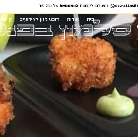
072-211958
הצטרפו לקבוצת
הוואטסאפ
של נויה פוד
בית
אודות
דוכני מזון לאירועים
קייטרינג סו
 סלמון בפנק
בית
אודות
דוכני מזון לאירועים
קייטרי