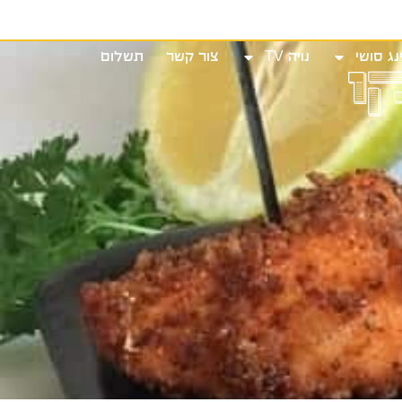
שי
נויה TV
צור קשר
תשלום
ו
נג סושי
נויה TV
צור קשר
תשלום