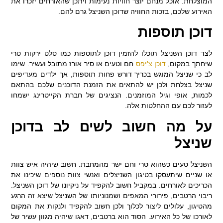
המוצלחת. אוכל מנחם יוצר חוויות נעימות ויתכן שהאורחים יזכרו את
האירוע שלכם, בזכות החוויה שדוכן השניצל גרם להם.
דוכן תוספות
לצד דוכן השניצל תוכלו להזמין דוכן לתוספות כמו סלט ירקות טרי
שיחתך במקום,
דוכן צ'יפס
חם וטעים או סיר אורז מתובל ועשיר. שימו
לב כי שניצל המוגש בכריך דורש פחות תוספות, אך ילדים מעדיפים
שניצל בצלחת ולכן יש להתאים את הזמנת הדוכנים שלכם בהתאם
לכמות, אופי וגיל המוזמנים. הנציגים של חברת הקייטרינג ישמחו
לעזור לכם עם ההחלטות אלה.
על מה חשוב לשים לב בדוכן
שניצל
השניצל טעים כשהוא טרי וחם ישר מהמחבת. חשוב שיהיה איש צוות
או שניים שיתעסקו בטיגון השניצלים ואנשי צוות נוספים שיכינו את
הכריכים לאורחים. במקביל חשוב להקפיד על ניקיונו של דוכן השניצל.
ריבוי הרטבים, פירורי המאפים ושמנוניותו של השניצל שיצא זה הרגע
מהטיגון, עלולים ליצור לכלוך ולכן חשוב להקפיד ולנקות את המקום
לאורכו של כל האירוע. הסוד הוא ברטבים, דאגו שיהיה מגוון עשיר של