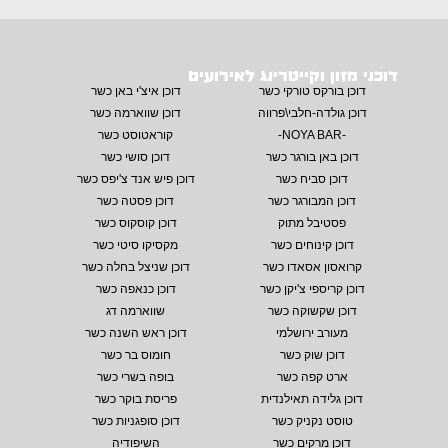
דוכני מזון וקייטרינג לאירועים
דוכן בורקס טורקי כשר
דוכן איצ'י באן כשר
דוכן גולדה-חלבי\פרווה
דוכן שווארמה כשר
-NOYA BAR-
קוראטוסט כשר
דוכן באן בורגר כשר
דוכן סושי כשר
דוכן סביח כשר
דוכן פיש אנד צ'יפס כשר
דוכן המבורגר כשר
דוכן פסטה כשר
פסטיבל מתוק
דוכן קוסקוס כשר
דוכן קינוחים כשר
מקסיקו סיטי כשר
קרואסון אסאדו כשר
דוכן שניצל בחלה כשר
דוכן קריספי צ'יקן כשר
דוכן כנאפה כשר
דוכן שקשוקה כשר
שווארמה דג
מעורב ירושלמי
דוכן ראש השנה כשר
דוכן שוק כשר
חומוס בר כשר
ארט קפה כשר
בופה בשרי כשר
דוכן גלידה תאילנדית
פריסת בוקר כשר
טוסט נקניק כשר
דוכן סופגניות כשר
דוכן מרקים כשר
השיפודיה