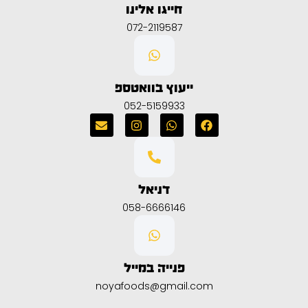
חייגו אלינו
072-2119587
ייעוץ בוואטספ
052-5159933
דניאל
058-6666146
פנייה במייל
noyafoods@gmail.com