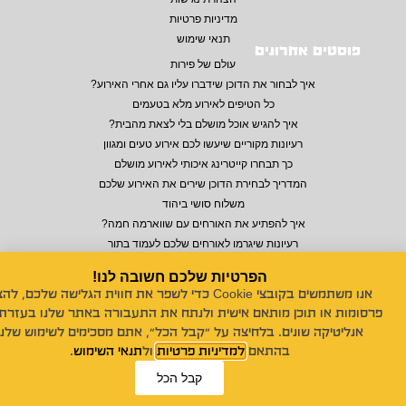
מדיניות פרטיות
תנאי שימוש
פוסטים אחרונים
עולם של פירות
איך לבחור את הדוכן שידברו עליו גם אחרי האירוע?
כל הטיפים לאירוע מלא בטעמים
איך להגיש אוכל מושלם בלי לצאת מהבית?
רעיונות מקוריים שיעשו לכם אירוע טעים ומגוון
כך תבחרו קייטרינג איכותי לאירוע מושלם
המדריך לבחירת הדוכן שירים את האירוע שלכם
משלוח סושי ביהוד
איך להפתיע את האורחים עם שווארמה חמה?
רעיונות שיגרמו לאורחים שלכם לעמוד בתור
הפרטיות שלכם חשובה לנו!
אנו משתמשים בקובצי Cookie כדי לשפר את חווית הגלישה שלכם, לה
© 2026 כל הזכויות שמורות לנויה סושי לאירועים
פרסומות או תוכן מותאם אישית ולנתח את התעבורה באתר שלנו בעזרת 
אנליטיקה שונים. בלחיצה על "קבל הכל", אתם מסכימים לשימוש שלנו
Design by
MONDO
Build by
18DIGITAL
בהתאם
למדיניות פרטיות
ול
תנאי השימוש
.
קבל הכל
ייעוץ אונליין!
פנייה במייל