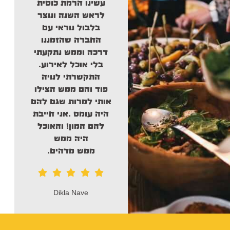
עשינו הרמת כוסית
אוכל מהלב, סושי
לראש השנה ונוצר
מספר אחד בארץ
בלבול נוראי עם
חברים ממליץ בחום .
מפר
החברה שהזמננו
דנ
דרכה וממש נתקעתי
ק
בלי אוכל לאירוע.
בסו
התקשרתי לנויה
איתי דניאל
ה
פוד והם ממש
הצילו
ח
אותי
למרות שגם להם
תח
היה עומס .אני חייבת
להם המון! והאוכל
היה ממש
ממש מדהים.
Dikla Nave