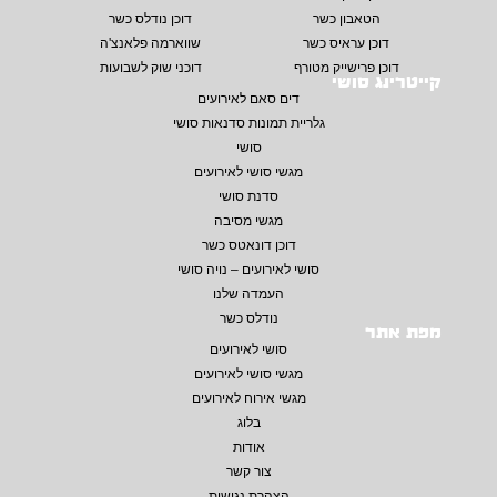
הטאבון כשר
דוכן נודלס כשר
דוכן עראיס כשר
שווארמה פלאנצ'ה
דוכן פרישייק מטורף
דוכני שוק לשבועות
קייטרינג סושי
דים סאם לאירועים
גלריית תמונות סדנאות סושי
סושי
מגשי סושי לאירועים
סדנת סושי
מגשי מסיבה
דוכן דונאטס כשר
סושי לאירועים – נויה סושי
העמדה שלנו
נודלס כשר
מפת אתר
סושי לאירועים
מגשי סושי לאירועים
מגשי אירוח לאירועים
בלוג
אודות
צור קשר
הצהרת נגישות