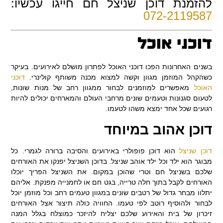
להזמנת דוכן שניצל חם חייגו עכשיו:
072-2119587
דוכני אוכל
בשנים האחרונות הפכו דוכני האוכל לפתרון מושלם לאירועים. בעיקר
כשהקהל המוזמן מגוון וקשה למצוא מכנה משותף קולינרי.
דוכני
האוכל
מאפשרים למוזמנים לבחור ממגוון רחב של מנות שונות,
לטעום סגנונות וטעמים שונים מרחבי העולם והמארחים יכולים להיות
רגועים שכל אחד ימצא משהו לטעמו.
דוכן אהוב במיוחד
דוכן שניצל
הוא דוכן פופולרי באירועים והסיבה ברורה לגמרי. כל
מבוגר הוא ילד וכל ילד אוהב שניצל. בדוכן השניצל יפנקו את האורחים
שלכם בשניצל חם וטרי שהוכן במקום. את השניצל הפריך יוכלו
האורחים לקבל בתוך חלה טרייה, בגט חם או לחמנייה מפנקת. אליהם
יתלוו מבחר גדול של רטבים שונים במגוון טעמים רחב וכל מוזמן יוכל
לבחור ולהוסיף רוטב לפי טעמו. החוויה כולה תיצור אצל האורחים
זיכרון של בית והאירוע שלכם יצליח להיזכר כמוצלח בגלל המנה