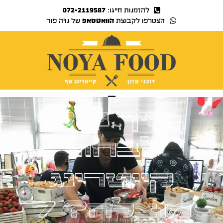
להזמנות חייגו:
072-2119587
הצטרפו לקבוצת
הוואטסאפ
של נויה פוד
נויה TV
איך נדע
לבחור
קייטרינג
מוצלח? 7