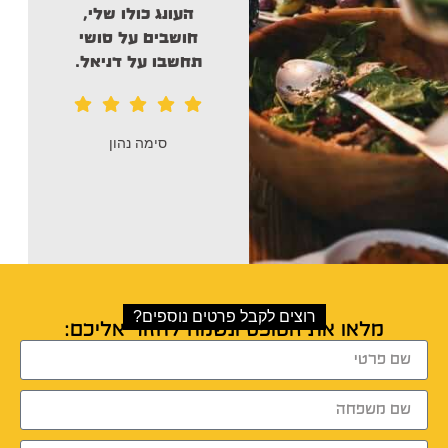
העונג כולו שלי,
פוד והם ממש
הצילו
חושבים על סושי
אותי
למרות שגם להם
תחשבו על דניאל.
היה עומס .אני חייבת
להם המון! והאוכל
היה ממש
ממש מדהים.
סימה נהון
Dikla Nave
רוצים לקבל פרטים נוספים?
מלאו את הטופס ונשמח לחזור אליכם: