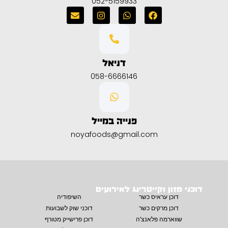
052-5159933
דניאל
058-6666146
פנייה במייל
noyafoods@gmail.com
דוכני מזון וקייטרינג לאירועים
דוכן עראיס כשר
השיפודיה
דוכן מרקים כשר
דוכני שוק לשבועות
שווארמה פלאנצ'ה
דוכן פרישייק מטורף