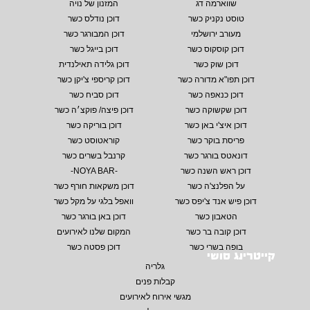
שווארמה דג
המזנון של נויה
טוסט נקניק כשר
דוכן נודלס כשר
מעורב ירושלמי
דוכן המבורגר כשר
דוכן קוסקוס כשר
דוכן בייגל כשר
דוכן שוק כשר
דוכן גלידה תאילנדית
דוכן תפו"א מדורה כשר
דוכן קריספי צ'יקן כשר
דוכן כנאפה כשר
דוכן סביח כשר
דוכן שקשוקה כשר
דוכן פיצה/ פוקצ׳ה כשר
דוכן איצ'י באן כשר
דוכן בוריקה כשר
פריסת בוקר כשר
קוראטוסט כשר
דונאטס בורגר כשר
קרנבל בשרים כשר
דוכן ראש השנה כשר
-NOYA BAR-
על הפלנצ'ה כשר
דוכן משקאות חורף כשר
דוכן פיש אנד צ'יפס כשר
וואפל בלגי על מקל כשר
הטאבון כשר
דוכן באן בורגר כשר
דוכן קובה בר כשר
המקום שלנו לאירועים
בופה בשרי כשר
דוכן פסטה כשר
קייטרינג סושי
גלריה
קבלות פנים
מגשי אירוח לאירועים