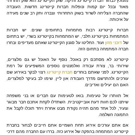
מומלץ לבחור חברת קייטרינג ותיקה. שוק הקייטרינג הוא שוק תחרותי
מאוד ובכל יום קמות ונופלות חברות קייטרינג חדשות. העובדה
שהחברה הצליחה לשרוד בשוק התחרותי וצברה ותק רב שנים מעידה
על איכותה.
חברות קייטרינג רבות מתמחות בתחומים שונים. יש חברות
המתמחות בקייטרינג חלבי, יש המתמחות בקייטרינג בשרי, יש בתחום
של
דוכני מזון
ועוד. החליטו על סגנון הקייטרינג שאתם מעדיפים ובחרו
חברה המתמחה בתחום הזה.
קייטרינג לא מסתכם רק באוכל. נוסף על האוכל יש גם מלצרים,
שירותי בר, צורת עבודה ואלמנטים נוספים המשפיעים על רמת
הקייטרינג. לפני שאתם בוחרים
חברת קייטרינג
רצוי לבקר באירוע שם
עורכים ולהתרשם מדרך העבודה און ליין. שימו לב בעיקר למלצרים,
האם הם יעילים ואדיבים.
אל תוותרו על טעימות. בואו לטעימות עם חברים או בני משפחה
שיתנו לכם חוות דעת אובייקטיבית. השתדלו לקחת אתכם חבר מבוגר
וצעיר, לכל אחד מהם תהיה נקודת מבט אחרת ויחד תוכלו לקבל את
התמונה השלמה.
אם אתם עורכים אירוע תחת השמיים אתם חייבים לבחור בחברת
קייטרינג המתמחה בהפקה של אירוע כזה. בררו עם החברה מהם דרכי