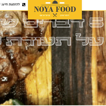
להזמנות חייגו:
7
5 דברים 
על תעודת 