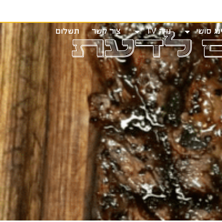
שי
נויה TV
צור קשר
תשלום
ם לדעת
נג סושי
נויה TV
צור קשר
תשלום