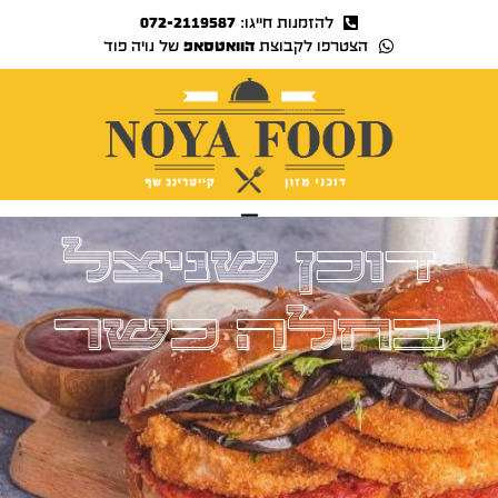
להזמנות חייגו:
072-2119587
הצטרפו לקבוצת
הוואטסאפ
של נויה פוד
נויה TV
דוכן שניצל
בחלה כשר