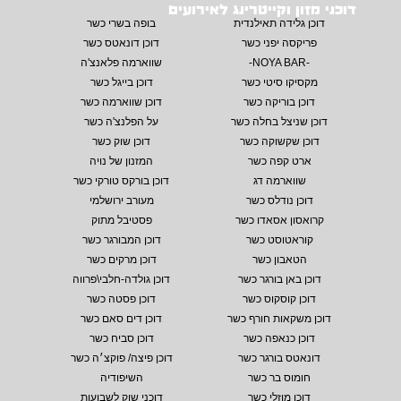
דוכני מזון וקייטרינג לאירועים
דוכן גלידה תאילנדית
בופה בשרי כשר
פריקסה יפני כשר
דוכן דונאטס כשר
-NOYA BAR-
שווארמה פלאנצ'ה
מקסיקו סיטי כשר
דוכן בייגל כשר
דוכן בוריקה כשר
דוכן שווארמה כשר
דוכן שניצל בחלה כשר
על הפלנצ'ה כשר
דוכן שקשוקה כשר
דוכן שוק כשר
ארט קפה כשר
המזנון של נויה
שווארמה דג
דוכן בורקס טורקי כשר
דוכן נודלס כשר
מעורב ירושלמי
קרואסון אסאדו כשר
פסטיבל מתוק
קוראטוסט כשר
דוכן המבורגר כשר
הטאבון כשר
דוכן מרקים כשר
דוכן באן בורגר כשר
דוכן גולדה-חלבי\פרווה
דוכן קוסקוס כשר
דוכן פסטה כשר
דוכן משקאות חורף כשר
דוכן דים סאם כשר
דוכן כנאפה כשר
דוכן סביח כשר
דונאטס בורגר כשר
דוכן פיצה/ פוקצ׳ה כשר
חומוס בר כשר
השיפודיה
דוכן מוזלי כשר
דוכני שוק לשבועות