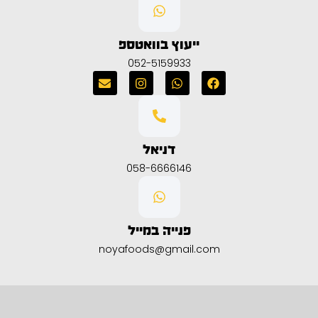
ייעוץ בוואטספ
052-5159933
דניאל
058-6666146
פנייה במייל
noyafoods@gmail.com