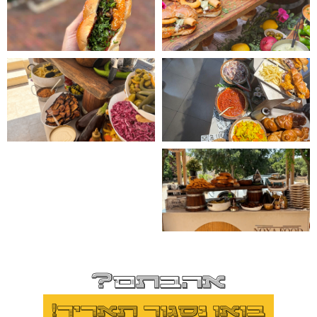
אהבתם?
בואו נסגור תאריך!