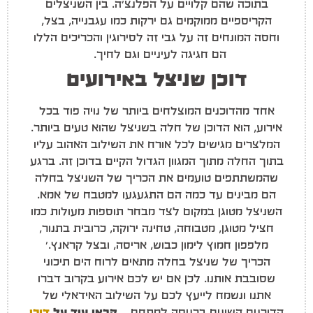
בתוכה שהם קלויים על הפלנצ'ה. בין השניצלים
הקריספיים ממוקמים גם ירקות כמו עגבנייה, בצל,
וחסה המונחים זה על גבי זה לסירוגין והכריכים הללו
הם חגיגה לעיניים וגם לחיך.
דוכן שניצל באירועים
אחד מהדוכנים המוצלחים ביותר של נויה פוד בכל
אירוע, הוא הדוכן של חלה בשניצל שהוא טעים ביותר.
המלצרים מגישים לכל אורח את השילוב האהוב עליו
בתוך החלה מתוך המגוון הגדול הקיים בדוכן זה. ברגע
שהמשתתפים טועמים את הכריך של השניצל בחלה
הם מבינים עד כמה הם התגעגעו למטבח של אמא.
השניצל מטוגן במקום לצד מבחר תוספות מעולות כמו
חציל מטוגן, מטבוחה, טחינה ירוקה, כרובית בתנור,
מלפפון חמוץ לימון כבוש, אריסה, ובצל קראנץ.'
הכריך של שניצל בחלה מתאים לרוח הים תיכוני
שסובבת אותנו. לכן אם יש לכם אירוע בקרוב דברו
אתנו ונשמח לייעץ לכם על השילוב האידאלי של
הדוכנים השונים בכניסה למתחם.
קראו עוד על
דוכן