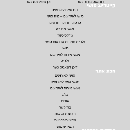
דונאטס בורגר כשר
דוכן שווארמה כשר
קייטרינג סושי
דים סאם לאירועים
סושי לאירועים – נויה סושי
סרטוני הדרכה חדשים
מגשי מסיבה
נודלס כשר
גלריית תמונות סדנאות סושי
סושי
מגשי אירוח לאירועים
גלריה
דוכן דונאטס כשר
מפת אתר
סושי לאירועים
מגשי סושי לאירועים
מגשי אירוח לאירועים
בלוג
אודות
צור קשר
הצהרת נגישות
מדיניות פרטיות
תנאי שימוש