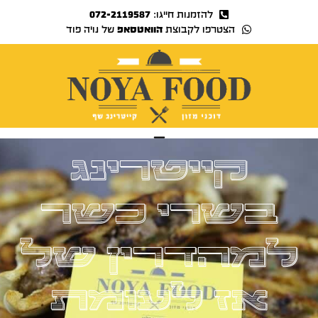
להזמנות חייגו:
072-2119587
הצטרפו לקבוצת
הוואטסאפ
של נויה פוד
נויה TV
קייטרינג
בשרי כשר
למהדרין של
אז לעומת