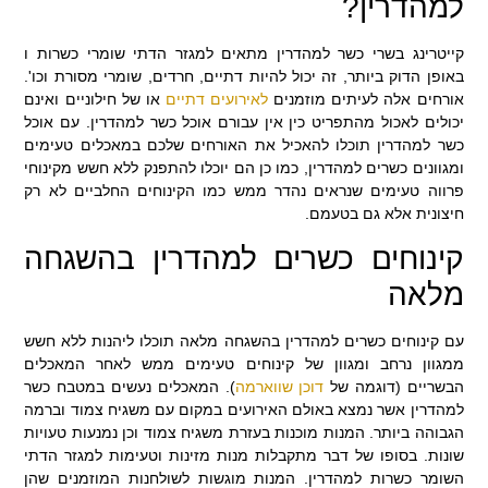
למהדרין?
קייטרינג בשרי כשר למהדרין מתאים למגזר הדתי שומרי כשרות ו
באופן הדוק ביותר, זה יכול להיות דתיים, חרדים, שומרי מסורת וכו'.
אורחים אלה לעיתים מוזמנים
לאירועים דתיים
או של חילוניים ואינם
יכולים לאכול מהתפריט כין אין עבורם אוכל כשר למהדרין. עם אוכל
כשר למהדרין תוכלו להאכיל את האורחים שלכם במאכלים טעימים
ומגוונים כשרים למהדרין, כמו כן הם יוכלו להתפנק ללא חשש מקינוחי
פרווה טעימים שנראים נהדר ממש כמו הקינוחים החלביים לא רק
חיצונית אלא גם בטעמם.
קינוחים כשרים למהדרין בהשגחה
מלאה
עם קינוחים כשרים למהדרין בהשגחה מלאה תוכלו ליהנות ללא חשש
ממגוון נרחב ומגוון של קינוחים טעימים ממש לאחר המאכלים
הבשריים (דוגמה של
דוכן שווארמה
). המאכלים נעשים במטבח כשר
למהדרין אשר נמצא באולם האירועים במקום עם משגיח צמוד וברמה
הגבוהה ביותר. המנות מוכנות בעזרת משגיח צמוד וכן נמנעות טעויות
שונות. בסופו של דבר מתקבלות מנות מזינות וטעימות למגזר הדתי
השומר כשרות למהדרין. המנות מוגשות לשולחנות המוזמנים שהן