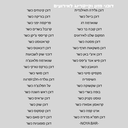
דוכני מזון וקייטרינג לאירועים
דוכן גלידה תאילנדית
דוכן קינוחים כשר
דוכן בייגל כשר
דוכן בוריקה כשר
שווארמה דג
פריקסה יפני כשר
דוכן קובה בר כשר
קרנבל בשרים כשר
המקום שלנו לאירועים
דוכן קריספי צ'יקן כשר
דוכן פסטה כשר
קוראטוסט כשר
דוכן משקאות חורף כשר
דוכן דונאטס כשר
דוכן איצ'י באן כשר
דוכני שוק לשבועות
דוכן פיש אנד צ'יפס כשר
שווארמה פלאנצ'ה
הטאבון כשר
דוכן בורקס טורקי כשר
מקסיקו סיטי כשר
דוכן סושי כשר
השיפודיה
דוכן גולדה-חלבי\פרווה
דוכן שקשוקה כשר
על הפלנצ'ה כשר
בופה בשרי כשר
דוכן ראש השנה כשר
טוסט נקניק כשר
דוכן עראיס כשר
קרואסון אסאדו כשר
דוכן שוק כשר
ארט קפה כשר
דוכן קוסקוס כשר
דוכן תפו"א מדורה כשר
דוכן דים סאם כשר
-NOYA BAR-
דוכן סופגניות כשר