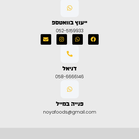
ייעוץ בוואטספ
052-5159933
דניאל
058-6666146
פנייה במייל
noyafoods@gmail.com