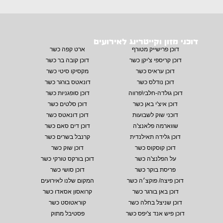
דוכני מזון וקייטרינג לאירועים
דוכן פרישייק מטורף
ארט קפה כשר
דוכן קריספי צ'יקן כשר
דוכן קובה בר כשר
דוכן עראיס כשר
מקסיקו סיטי כשר
דוכן נודלס כשר
דונאטס בורגר כשר
דוכן גולדה-חלבי\פרווה
דוכן סופגניות כשר
דוכן איצ'י באן כשר
דוכן סלטים כשר
דוכני שוק לשבועות
דוכן דונאטס כשר
שווארמה פלאנצ'ה
דוכן דים סאם כשר
דוכן גלידה תאילנדית
קרנבל בשרים כשר
דוכן קוסקוס כשר
דוכן שוק כשר
על הפלנצ'ה כשר
דוכן בורקס טורקי כשר
פריסת בוקר כשר
דוכן סושי כשר
דוכן פיצה/ פוקצ׳ה כשר
המקום שלנו לאירועים
דוכן באן בורגר כשר
קרואסון אסאדו כשר
דוכן שניצל בחלה כשר
קוראטוסט כשר
דוכן פיש אנד צ'יפס כשר
פסטיבל מתוק