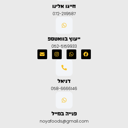
חייגו אלינו
072-2119587
ייעוץ בוואטספ
052-5159933
דניאל
058-6666146
פנייה במייל
noyafoods@gmail.com