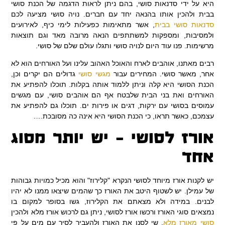
היא על ידי סדנאות סושי, בהם ניתן לראות הדגמה של הכנת סושי
בבית ולהכין אותו בהנאה יחד עם חברים. נויה סושי מציעה לכם
סדנאות סושי בבית
, אשר מתאימות כפעילות לימי כיף, לאירועים
ולמסיבות, ומספקות למשתתפים הנאה מרובה מאד וגם תוצאות
מרשימות. פנו עוד היום לנויה סושי ותגלו עולם שלם של סושי.
רבים מאתנו, אוהבים לארח והאוכל האהוב עלינו ועל האורחים הוא לא
אחר, מאשר סושי. המחירים עבור
מגשי סושי
גדולים הם יקרים וכן,
הכנת הסושי היא קלה וניתן ללמוד אותה בקלות. תוכלו להפתיע את
האורחים ואת בני הבית שלבטח אף הם אוהבים סושי, עם מגשים
עמוסים בסושי עם ירקות, דגים או פירות ים. תוכלו גם להפתיע את
עצמכם, כאשר תראו, כי הכנת הסושי היא אינה כה מסובכת….
אורז לסושי – יש יותר מסוג
אחד
יש לקנות אורז מיוחד לסושי הנקרא "קלירוז" והוא מכיל כמויות גבוהות
של עמילן. יש לשטוף היטב את האורז כך שהמים שיצאו ממנו לא יהיו
לבנים. במידה ולא מצאתם את הקלירוז, גשו בסופר למקום בו
נמצאים סוגי האורז ורכשו אורז לסושי, ניתן גם לרכוש אורז מלא ולהכין
סושי מאורז מלא
. שי לסנן את האורז ולהעביר לסיר עם מים על פי