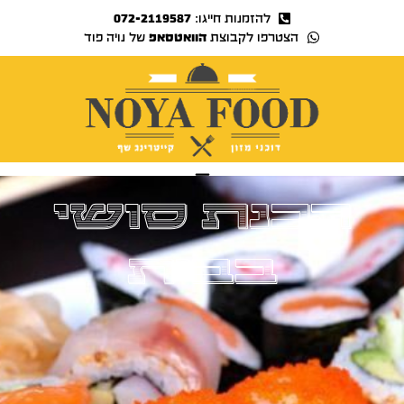
להזמנות חייגו:
072-2119587
הצטרפו לקבוצת
הוואטסאפ
של נויה פוד
נויה TV
הכנת סושי
בבית