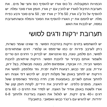
הכמויות המקובלות- כל כוס אורז יש להוסיף כוס וחצי של מים.. את
תערובת התיבול לאורז יש להכין עם יין אורז, חומץ אורז סוכר ומלח. יש
להוסיף על כל ק"ג אורז, 50 מ"ל יין אורז יפני, 50 גרם סוכר ורבע כפית
מלח. יש לחמם את יין האורז להוסיף את הסוכר והמלח וכשהתערובת
נמסה, יש לכבות את האש.
תערובת ירקות ודגים לסושי
יש להשתמש בדגים וירקות בהרכבת הסושי. מי שאינו שומר כשרות,
ניתן לערבב פירות ים כמו שרימפס או קלמרי. דגים שמתאימים
לסושי, הם סלמון, טונה, בס ואינטיאס. יש לבדוק כי הדגים הם טריים
ולשמור אותם בקירור עד להכנת הסושי. הירקות שיתאימן להכנת
הסושי הביתי, היו אבוקדו, אספרגוס חלוט, בטטה מבושלת, בצל ירוק,
עירית, צנון יפני כבוש, רצועות דלעת יפנית, גזר ומלפפון. לסושי את
הירקות יש לחתוך באופן של מקלות דקים. יש לרכוש דפי אצות ויש
לחתוך אותם לשניים, באמצעות סכין חדה במיוחד כשהפסים שעל
האצה, מופנים כלפינו. יש להרטיב את הידיים, לקחת חופן קטן של
אורז ולשטח באופן אחיד על האצה. יש לסדר את הדגים כ- 60 גרם
דגים ו-40 גרם ירקות. יש לגלגל את האצה בעדינות ולחתוך 6-8
יחידות. יש להגיש עם ג'ינג'ר כבוש וואסאבי. בתאבון!!!