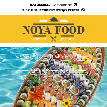
להזמנות חייגו:
072-2119587
הצטרפו לקבוצת
הוואטסאפ
של נויה פוד
נויה TV
מגשי סושי
לאירועים