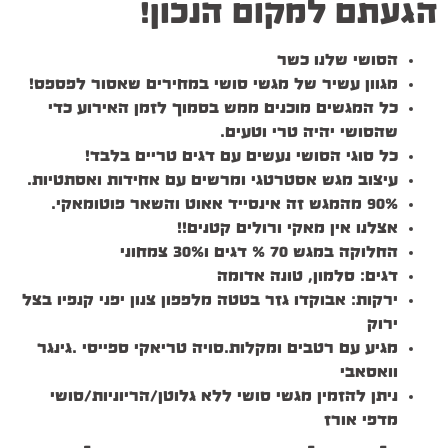
הגעתם למקום הנכון!
הסושי שלנו כשר
מגוון עשיר של מגשי סושי במחירים שאסור לפספס!
כל המגשים מוכנים ממש בסמוך לזמן האירוע כדי
שהסושי יהיה טרי וטעים.
כל סוגי הסושי נעשים עם דגים טריים בלבד!
עיצוב מגש אסטרטגי ומרשים עם אחידות ואסתטיות.
90% מהמגש זה אינסייד אאוט והשאר פוטומאקי.
אצלנו אין מאקי ורולים קטנים!!
החלוקה במגש 70 % דגים ו30% צמחוני
דגים: סלמון, טונה אדומה
ירקות: אבוקדו גזר בטטה מלפפון צנון יפני קנפיו בצל
ירוק
מגיע עם רטבים ומקלות.סויה טריאקי ספייסי .גינגר
וואסאבי
ניתן להזמין מגשי סושי ללא גלוטן/הריוניות/סושי
מדפי אורז