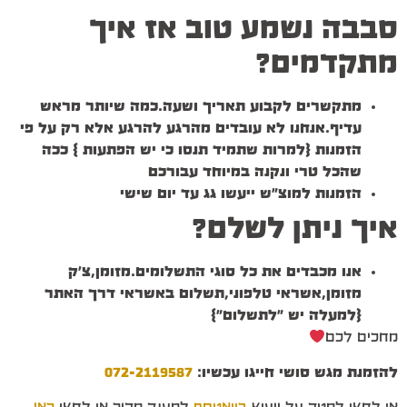
סבבה נשמע טוב אז איך
מתקדמים?
מתקשרים לקבוע תאריך ושעה.כמה שיותר מראש
עדיף.אנחנו לא עובדים מהרגע להרגע אלא רק על פי
הזמנות {למרות שתמיד תנסו כי יש הפתעות } ככה
שהכל טרי ונקנה במיוחד עבורכם
הזמנות למוצ"ש ייעשו גג עד יום שישי
איך ניתן לשלם?
אנו מכבדים את כל סוגי התשלומים.מזומן,צ'ק
מזומן,אשראי טלפוני,תשלום באשראי דרך האתר
{למעלה יש "לתשלום"}
מחכים לכם
להזמנת מגש סושי חייגו עכשיו:
072-2119587