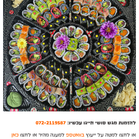
להזמנת מגש סושי חייגו עכשיו:
072-2119587
או לחצו למטה על ייעוץ
בוואטספ
למענה מהיר או לחצו
כאן