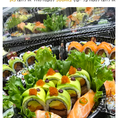
או לחצו למטה על ייעוץ
בוואטספ
למענה מהיר או לחצו
כאן