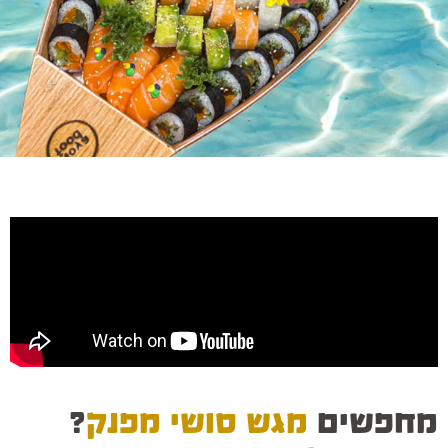
מחפשים
מגש סושי מפנק
?