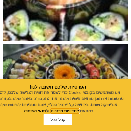
הפרטיות שלכם חשובה לנו!
אנו משתמשים בקובצי Cookie כדי לשפר את חווית הגלישה שלכם, לה
פרסומות או תוכן מותאם אישית ולנתח את התעבורה באתר שלנו בעזרת 
אנליטיקה שונים. בלחיצה על "קבל הכל", אתם מסכימים לשימוש שלנו
בהתאם
למדיניות פרטיות
ול
תנאי השימוש
.
קבל הכל
ייעוץ אונליין!
פנייה במייל