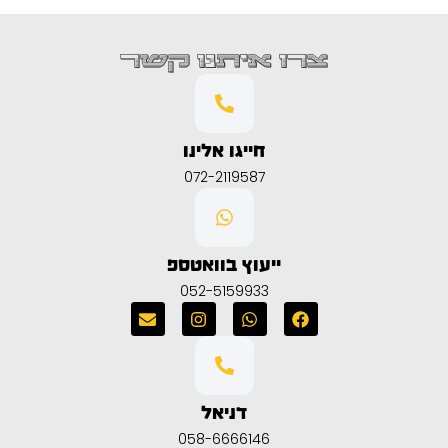
צרו איתנו קשר
חייגו אלינו
072-2119587
ייעוץ בוואטספ
052-5159933
דניאל
058-6666146