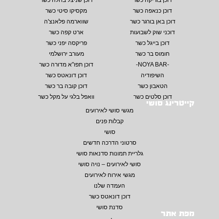
דוכן בוריקה כשר
דוכן שניצל בחלה כשר
דוכן כנאפה כשר
מקסיקו סיטי כשר
דוכן באן בורגר כשר
שווארמה פלאנצ'ה
דוכני שוק לשבועות
ארט קפה כשר
דוכן בייגל כשר
פריקסה יפני כשר
חומוס בר כשר
מעורב ירושלמי
-NOYA BAR-
דוכן תפו"א מדורה כשר
השיפודיה
דוכן דונאטס כשר
הטאבון כשר
דוכן קובה בר כשר
דוכן סלטים כשר
וואפל בלגי על מקל כשר
קייטרינג סושי
מגשי סושי לאירועים
קבלות פנים
סושי
סרטוני הדרכה חדשים
גלריית תמונות סדנאות סושי
סושי לאירועים – נויה סושי
מגשי אירוח לאירועים
העמדה שלנו
דוכן דונאטס כשר
סדנת סושי
מפת אתר