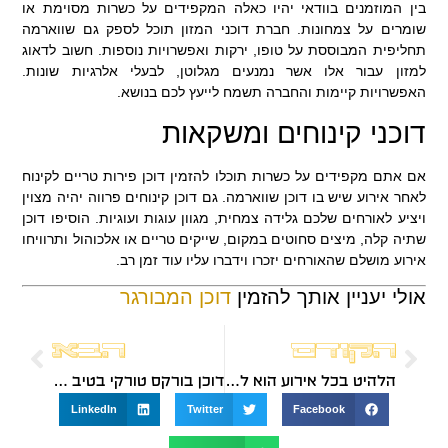
בין המוזמנים בוודאי יהיו כאלה המקפידים על כשרות מסוימת או
שומרים על צמחונות. חברת דוכני המזון תוכל לספק גם שווארמה
תחליפית המבוססת על טופו, ירקות ואפשרויות נוספות. חשוב לדאוג
למזון עבור אלו אשר נמנעים מגלוטן, לבעלי אלרגיות שונות.
האפשרויות קיימות והחברה תשמח לייעץ לכם בנושא.
דוכני קינוחים ומשקאות
אם אתם מקפידים על כשרות תוכלו להזמין דוכן פירות טריים לקינוח
לאחר אירוע שיש בו דוכן שווארמה. גם דוכן קינוחים פרווה יהיה מצוין
ויציע לאורחים שלכם גלידה צמחית, מגוון עוגות ועוגיות. הוסיפו דוכן
שתיה קלה, מיצים סחוטים במקום, שייקים טריים או אלכוהול ותרוויחו
אירוע מושלם שהאורחים יזכרו וידברו עליו עוד זמן רב.
אולי יעניין אותך להזמין
דוכן המבורגר
הקודם
הבא
הלהיט בכל אירוע הוא לחמניות באן
דוכן בורקס טורקי בטיב מעולה
LinkedIn
Twitter
Facebook