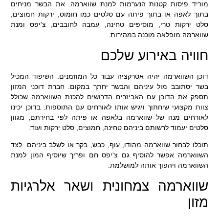
מוריד פיסות קטנות הנערמות למנת שווארמה. את הבשר מניחים
בתוך לאפה או בתוך פיתה עם סלטים כמו חומוס, ירקות חמוצים,
סלט ירקות טרי, מוסיפים טחינה, עמבה לחובבים, צ'יפס ומנת
שווארמה מופלאה מוכנה במהירות.
חוויה באירוע שלכם
דוכן השווארמה יהיה אטרקציה עבור כל המוזמנים. השיפוד המכיל
בשר יסתובב מול עיניהם והבשר יחתך במקום. חברת דוכני המזון
תספק את הדוכן עם האביזרים הדרושים להכנת השווארמה שכולל
צוות מקצועי שיחתוך ויגיש אותו לאורחים עם התוספות. בדוכן יכינו
לאורחים מנה של שווארמה בלאפה או פיתה לפי בחירתם, מגוון
סלטים יעמוד לרשותם ביניהם טחינה, חמוצים, סלט ירקות ועוד.
תוכלו לבחור שווארמה מהודו, עוף, כבש, בקר או לשלב ביניהם. לצד
השווארמה אפשר להוסיף גם צ'יפס חם ופריך שיוסיף המון למנת
השווארמה ויהפוך אותה למושלמת.
שווארמה צמחונית ושאר אלרגיות
מזון