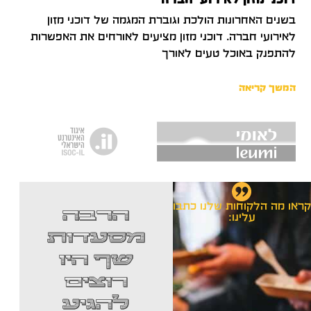
בשנים האחרונות הולכת וגוברת המגמה של דוכני מזון
לאירועי חברה. דוכני מזון מציעים לאורחים את האפשרות
להתפנק באוכל טעים לאורך
המשך קריאה
קראו מה הלקוחות שלנו כתבו
מפרגנת
הרבה
הת
עלינו:
לאחד
מסעדות
והיחיד
שף היו
פ
דניאל
רוצים
מ נויה
להגיע