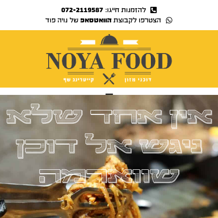
להזמנות חייגו:
072-2119587
הצטרפו לקבוצת
הוואטסאפ
של נויה פוד
נויה TV
אין אחד שלא
ניגש אל דוכן
שווארמה