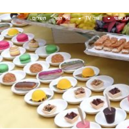
שי
נויה TV
צור קשר
תשלום
נג סושי
נויה TV
צור קשר
תשלום