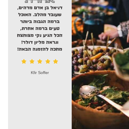
מכל
רוצה להמליץ מכל
גם 
דניאל בן אדם מדהים,
הלב על נויה פוד!
ו
שעובד מהלב. האוכל
יסדרו לכם אירוע
שי
ברמה הגבוה ביותר
הצגה. מכינים
והכל
טעים ברמה אחרת,
אוכל מהלב, סושי
הכל הגיע נקי מצוחצח
מספר אחד בארץ
ונראה מליון דולר!
חברים ממליץ בחום .
מחכה להזמנה הבאה!
איתי דניאל