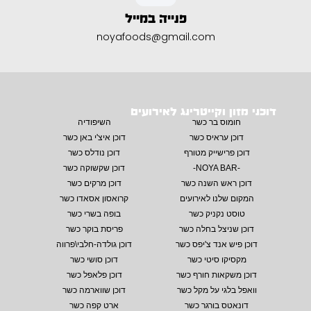
פנייה במייל
noyafoods@gmail.com
דוכני מזון וקייטרינג לאירועים
חומוס בר כשר
השיפודיה
דוכן עראיס כשר
דוכן איצ'י באן כשר
דוכן פרישייק מטורף
דוכן נודלס כשר
-NOYA BAR-
דוכן שקשוקה כשר
דוכן ראש השנה כשר
דוכן מרקים כשר
המקום שלנו לאירועים
קרואסון אסאדו כשר
טוסט נקניק כשר
בופה בשרי כשר
דוכן שניצל בחלה כשר
פריסת בוקר כשר
דוכן פיש אנד צ'יפס כשר
דוכן גולדה-חלבי\פרווה
מקסיקו סיטי כשר
דוכן סושי כשר
דוכן משקאות חורף כשר
דוכן פלאפל כשר
וואפל בלגי על מקל כשר
דוכן שווארמה כשר
דונאטס בורגר כשר
ארט קפה כשר