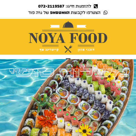
להזמנות חייגו:
072-2119587
הצטרפו לקבוצת
הוואטסאפ
של נויה פוד
נויה TV
משלוח סושי