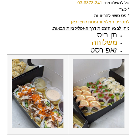
טל למשלוחים:
03-6373-341
* כשר
* פס סושי להריוניות
לתפריט המלא והזמנות לחצו כאן
ניתן לבצע הזמנות דרך האפליקציות הבאות:
תן ביס
משלוחה
זאפ רסט