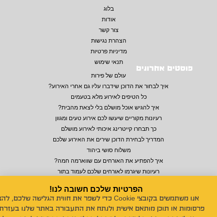
בלוג
אודות
צור קשר
הצהרת נגישות
מדיניות פרטיות
תנאי שימוש
פוסטים אחרונים
עולם של פירות
איך לבחור את הדוכן שידברו עליו גם אחרי האירוע?
כל הטיפים לאירוע מלא בטעמים
איך להגיש אוכל מושלם בלי לצאת מהבית?
רעיונות מקוריים שיעשו לכם אירוע טעים ומגוון
כך תבחרו קייטרינג איכותי לאירוע מושלם
המדריך לבחירת הדוכן שירים את האירוע שלכם
משלוח סושי ביהוד
איך להפתיע את האורחים עם שווארמה חמה?
רעיונות שיגרמו לאורחים שלכם לעמוד בתור
הפרטיות שלכם חשובה לנו!
אנו משתמשים בקובצי Cookie כדי לשפר את חווית הגלישה שלכם, לה
© 2026 כל הזכויות שמורות לנויה סושי לאירועים
פרסומות או תוכן מותאם אישית ולנתח את התעבורה באתר שלנו בעזרת 