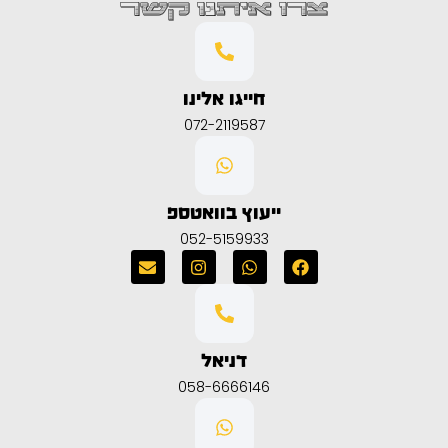
צרו איתנו קשר
חייגו אלינו
072-2119587
ייעוץ בוואטספ
052-5159933
דניאל
058-6666146