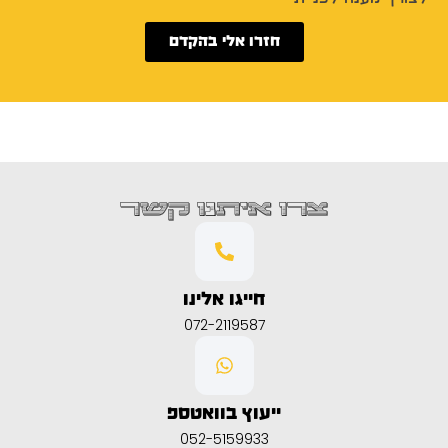
חזרו אלי בהקדם
צרו איתנו קשר
חייגו אלינו
072-2119587
ייעוץ בוואטספ
052-5159933