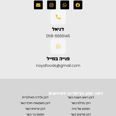
דניאל
058-6666146
פנייה במייל
noyafoods@gmail.com
דוכני מזון וקייטרינג לאירועים
דוכן ראש השנה כשר
דוכן גלידה תאילנדית
דוכן נודלס כשר
דוכן משקאות חורף כשר
המזנון של נויה
דוכן עראיס כשר
דוכן מרקים כשר
חומוס בר כשר