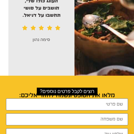
העונג כולו שלי,
פוד והם ממש
הצילו
חושבים על סושי
אותי
למרות שגם להם
תחשבו על דניאל.
היה עומס .אני חייבת
להם המון! והאוכל
היה ממש
ממש מדהים.
סימה נהון
Dikla Nave
רוצים לקבל פרטים נוספים?
מלאו את הטופס ונשמח לחזור אליכם: