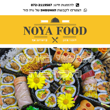
להזמנות חייגו:
072-2119587
הצטרפו לקבוצת
הוואטסאפ
של נויה פוד
נויה TV
מגשי סושי
מסיבה