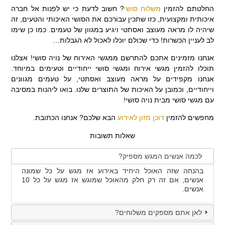
החלטתם להזמין
משלוח סושי
? חשוב לדעת כי יש לפנות אל חברה
איכותית ומקצועית, כזו שתכין עבורכם את הסושי האיכותי והטעים, זה
שיהיה לו מראה מעוצב ואסתטי ויגיע במגוון של טעמים. כמו כן שימו
לב לעניין הכשרות! כדי שכולם יוכלו לאכול לא הגבלות…
אנחנו מזמינים אתכם להתרשם ממגשי האירוח של נויה סושי! אצלנו
תוכלו להזמין מגשי אירוח ומגשי סושי ייחודיים וטעימים במיוחד.
אנחנו מקפידים על מראה מעוצב ואסתטי, על טעמים מגוונים
וייחודיים, וכמובן על האיכות של התוצרים שלנו. בואו ליהנות במסיבה
עם מגשי סושי מבית נויה סושי!
מחפשים להזמין
דוכן מזון לאירוע
הבא שלכם? אנחנו הכתובת.
שאלות תשובות
לכמה אנשים המגש מספיק?
בהנחה שזה האוכל היחיד באירוע אז מגש על כל שמונה
אנשים, אם זה רק חלק מהאוכל שמוגש אז מגש על כל 10
אנשים.
לאן אתם מספקים משלוחים?