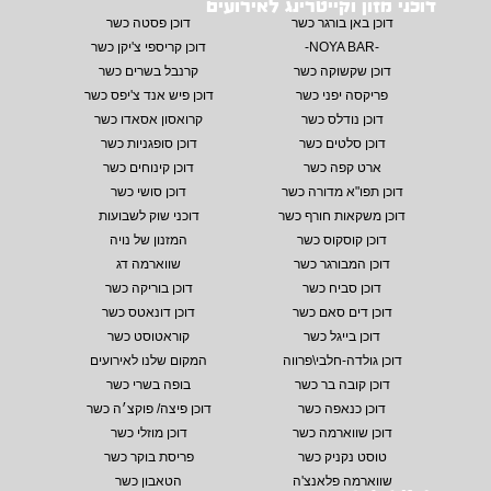
דוכני מזון וקייטרינג לאירועים
דוכן באן בורגר כשר
דוכן פסטה כשר
-NOYA BAR-
דוכן קריספי צ'יקן כשר
דוכן שקשוקה כשר
קרנבל בשרים כשר
פריקסה יפני כשר
דוכן פיש אנד צ'יפס כשר
דוכן נודלס כשר
קרואסון אסאדו כשר
דוכן סלטים כשר
דוכן סופגניות כשר
ארט קפה כשר
דוכן קינוחים כשר
דוכן תפו"א מדורה כשר
דוכן סושי כשר
דוכן משקאות חורף כשר
דוכני שוק לשבועות
דוכן קוסקוס כשר
המזנון של נויה
דוכן המבורגר כשר
שווארמה דג
דוכן סביח כשר
דוכן בוריקה כשר
דוכן דים סאם כשר
דוכן דונאטס כשר
דוכן בייגל כשר
קוראטוסט כשר
דוכן גולדה-חלבי\פרווה
המקום שלנו לאירועים
דוכן קובה בר כשר
בופה בשרי כשר
דוכן כנאפה כשר
דוכן פיצה/ פוקצ׳ה כשר
דוכן שווארמה כשר
דוכן מוזלי כשר
טוסט נקניק כשר
פריסת בוקר כשר
שווארמה פלאנצ'ה
הטאבון כשר