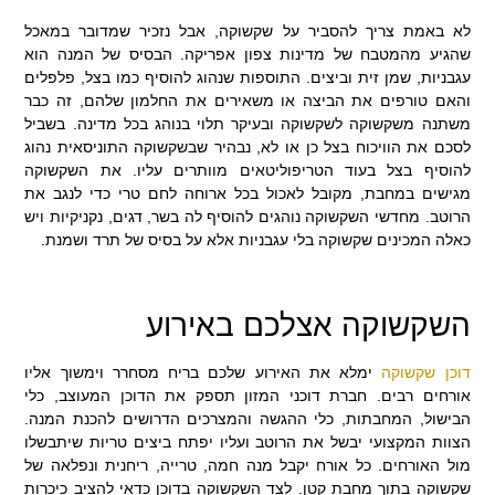
לא באמת צריך להסביר על שקשוקה, אבל נזכיר שמדובר במאכל
שהגיע מהמטבח של מדינות צפון אפריקה. הבסיס של המנה הוא
עגבניות, שמן זית וביצים. התוספות שנהוג להוסיף כמו בצל, פלפלים
והאם טורפים את הביצה או משאירים את החלמון שלהם, זה כבר
משתנה משקשוקה לשקשוקה ובעיקר תלוי בנוהג בכל מדינה. בשביל
לסכם את הוויכוח בצל כן או לא, נבהיר שבשקשוקה התוניסאית נהוג
להוסיף בצל בעוד הטריפוליטאים מוותרים עליו. את השקשוקה
מגישים במחבת, מקובל לאכול בכל ארוחה לחם טרי כדי לנגב את
הרוטב. מחדשי השקשוקה נוהגים להוסיף לה בשר, דגים, נקניקיות ויש
כאלה המכינים שקשוקה בלי עגבניות אלא על בסיס של תרד ושמנת.
השקשוקה אצלכם באירוע
דוכן שקשוקה
ימלא את האירוע שלכם בריח מסחרר וימשוך אליו
אורחים רבים. חברת דוכני המזון תספק את הדוכן המעוצב, כלי
הבישול, המחבתות, כלי ההגשה והמצרכים הדרושים להכנת המנה.
הצוות המקצועי יבשל את הרוטב ועליו יפתח ביצים טריות שיתבשלו
מול האורחים. כל אורח יקבל מנה חמה, טרייה, ריחנית ונפלאה של
שקשוקה בתוך מחבת קטן. לצד השקשוקה בדוכן כדאי להציב כיכרות