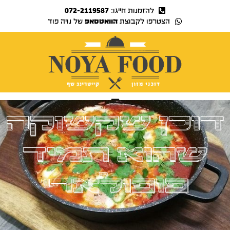
להזמנות חייגו:
072-2119587
הצטרפו לקבוצת
הוואטסאפ
של נויה פוד
נויה TV
דוכן שקשוקה
שהוא תמיד
פופולארי