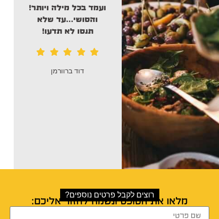
לרמה הזו!
ועמד בכל מילה ויותר!
מחכ
והסושי…עד שלא
תנסו לא תדעו!
דוד ברוורמן
רוצים לקבל פרטים נוספים?
מלאו את הטופס ונשמח לחזור אליכם: