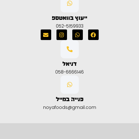
ייעוץ בוואטספ
052-5159933
דניאל
058-6666146
פנייה במייל
noyafoods@gmail.com