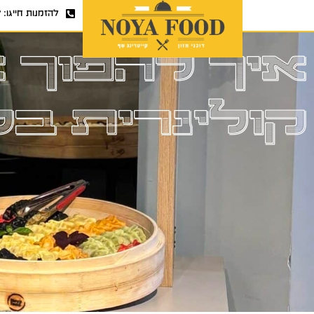
להזמנות חייגו:
7
איך להפוך א
קולינרית ב