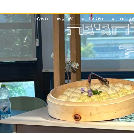
שי
נויה TV
צור קשר
תשלום
חגיגה
נג סושי
נויה TV
צור קשר
תשלום
?