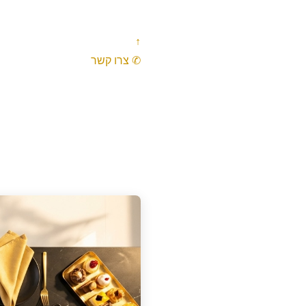
↑
✆ צרו קשר