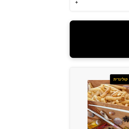
+
קולינרית