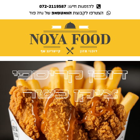
להזמנות חייגו:
072-2119587
הצטרפו לקבוצת
הוואטסאפ
של נויה פוד
נויה TV
דוכן קריספי
צ'יקן כשר