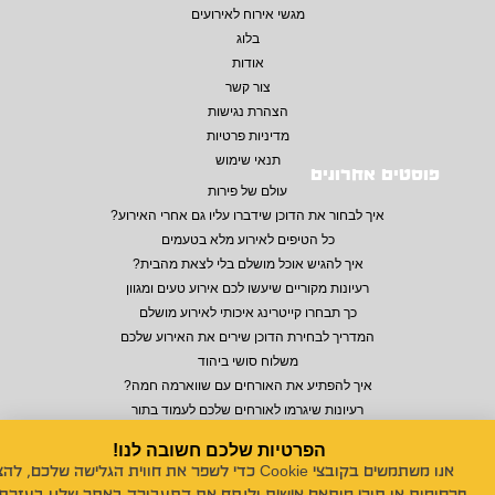
מגשי אירוח לאירועים
בלוג
אודות
צור קשר
הצהרת נגישות
מדיניות פרטיות
תנאי שימוש
פוסטים אחרונים
עולם של פירות
איך לבחור את הדוכן שידברו עליו גם אחרי האירוע?
כל הטיפים לאירוע מלא בטעמים
איך להגיש אוכל מושלם בלי לצאת מהבית?
רעיונות מקוריים שיעשו לכם אירוע טעים ומגוון
כך תבחרו קייטרינג איכותי לאירוע מושלם
המדריך לבחירת הדוכן שירים את האירוע שלכם
משלוח סושי ביהוד
איך להפתיע את האורחים עם שווארמה חמה?
רעיונות שיגרמו לאורחים שלכם לעמוד בתור
הפרטיות שלכם חשובה לנו!
אנו משתמשים בקובצי Cookie כדי לשפר את חווית הגלישה שלכם, לה
© 2026 כל הזכויות שמורות לנויה סושי לאירועים
פרסומות או תוכן מותאם אישית ולנתח את התעבורה באתר שלנו בעזרת 