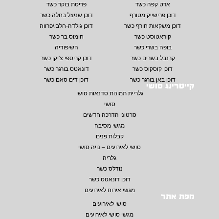
ארט קפה כשר
פריסת בוקר כשר
דוכן פרישייק מטורף
דוכן שניצל בחלה כשר
דוכן משקאות חורף כשר
דוכן גולדה-חלבי\פרווה
קוראטוסט כשר
חומוס בר כשר
בופה בשרי כשר
השיפודיה
קרנבל בשרים כשר
דוכן קריספי צ'יקן כשר
דוכן קוסקוס כשר
דונאטס בורגר כשר
דוכן באן בורגר כשר
דוכן דים סאם כשר
קייטרינג סושי
גלריית תמונות סדנאות סושי
סושי
סרטוני הדרכה חדשים
מגשי מסיבה
קבלות פנים
סושי לאירועים – נויה סושי
גלריה
נודלס כשר
דוכן דונאטס כשר
מגשי אירוח לאירועים
מפת אתר
סושי לאירועים
מגשי סושי לאירועים