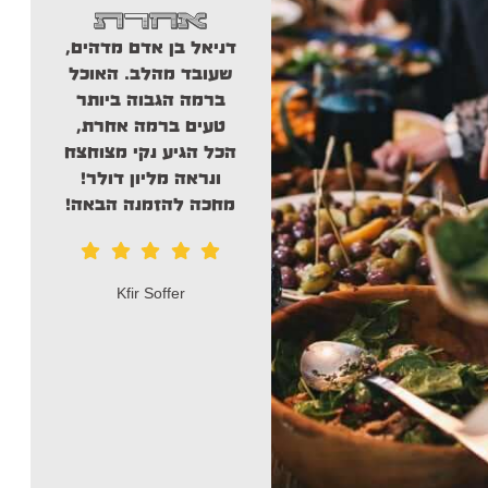
בר/בת מצווה , אני
אחרת
מכל
רוצה להמליץ מכל
גם 
דניאל בן אדם מדהים,
הלב על נויה פוד!
ו
שעובד מהלב. האוכל
יסדרו לכם אירוע
שי
ברמה הגבוה ביותר
הצגה. מכינים
והכל
טעים ברמה אחרת,
אוכל מהלב, סושי
הכל הגיע נקי מצוחצח
מספר אחד בארץ
ונראה מליון דולר!
חברים ממליץ בחום .
מחכה להזמנה הבאה!
איתי דניאל