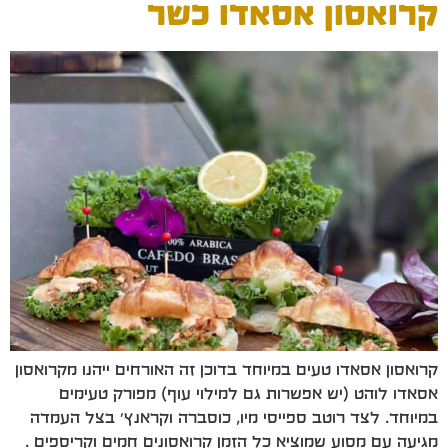
קרואסון אסאדו כשר
קרואסון אסאדו טעים במיוחד בדוכן זה האורחים ייהנו מקרואסון
אסאדו לוהט (יש אפשרות גם למילוי עוף) מפורק טעימים
במיוחד. לצד רוטב ספייסי מיו, כוסברה וקראנץ' בצל העמדה
מגיעה עם מסוע שמוציא כל הזמן קרואסונים חמים וקריספים .