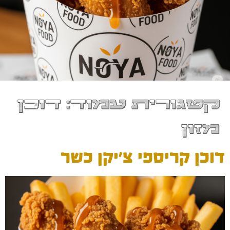
קטגורית עמוד:
דוכן
מזון
דוכן קריספי צ'יקן כשר