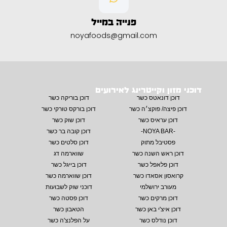
פנייה במייל
noyafoods@gmail.com
דוכני מזון וקייטרינג לאירועים
דוכן דונאטס כשר
דוכן בוריקה כשר
דוכן פיצה/ פוקצ׳ה כשר
דוכן בורקס טורקי כשר
דוכן עראיס כשר
דוכן שוק כשר
-NOYA BAR-
דוכן קובה בר כשר
פסטיבל מתוק
דוכן סלטים כשר
דוכן ראש השנה כשר
שווארמה דג
דוכן פלאפל כשר
דוכן בייגל כשר
קרואסון אסאדו כשר
דוכן שווארמה כשר
מעורב ירושלמי
דוכני שוק לשבועות
דוכן מרקים כשר
דוכן פסטה כשר
דוכן איצ'י באן כשר
הטאבון כשר
דוכן נודלס כשר
על הפלנצ'ה כשר