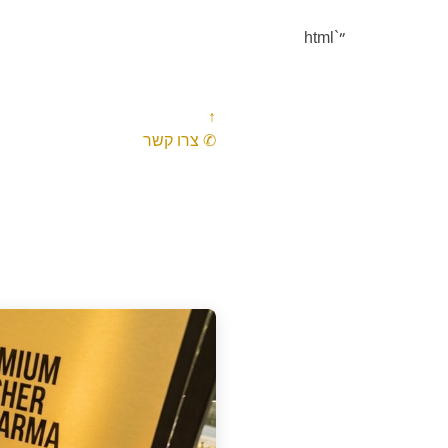
"`html
↑
✆ צרו קשר