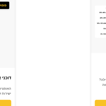
פופול
דוכני 
ילה?
וה
האופציה
ישירות ל