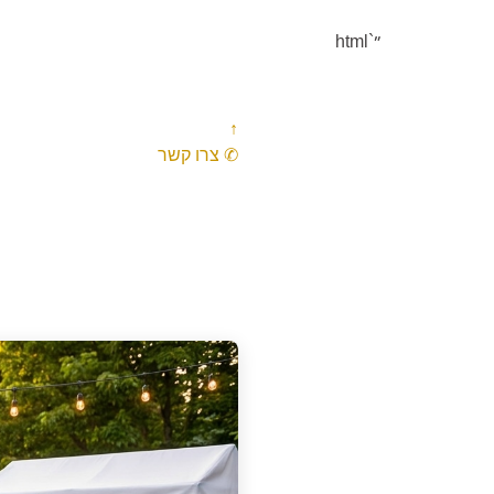
"`html
↑
✆ צרו קשר