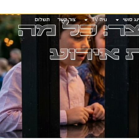
שי
נויה TV
צור קשר
תשלום
צר: כל מה
נג סושי
נויה TV
צור קשר
תשלום
אירוע