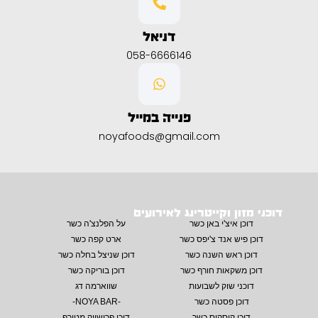
דניאל
058-6666146
פנייה במייל
noyafoods@gmail.com
דוכני מזון וקייטרינג לאירועים
דוכן איצ'י באן כשר
על הפלנצ'ה כשר
דוכן פיש אנד צ'יפס כשר
ארט קפה כשר
דוכן ראש השנה כשר
דוכן שניצל בחלה כשר
דוכן משקאות חורף כשר
דוכן בוריקה כשר
דוכני שוק לשבועות
שווארמה דג
דוכן פסטה כשר
-NOYA BAR-
דוכן קוסקוס כשר
דוכן פרישייק מטורף