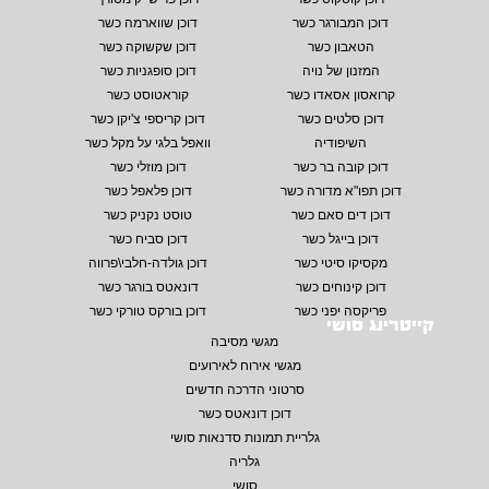
דוכן המבורגר כשר
דוכן שווארמה כשר
הטאבון כשר
דוכן שקשוקה כשר
המזנון של נויה
דוכן סופגניות כשר
קרואסון אסאדו כשר
קוראטוסט כשר
דוכן סלטים כשר
דוכן קריספי צ'יקן כשר
השיפודיה
וואפל בלגי על מקל כשר
דוכן קובה בר כשר
דוכן מוזלי כשר
דוכן תפו"א מדורה כשר
דוכן פלאפל כשר
דוכן דים סאם כשר
טוסט נקניק כשר
דוכן בייגל כשר
דוכן סביח כשר
מקסיקו סיטי כשר
דוכן גולדה-חלבי\פרווה
דוכן קינוחים כשר
דונאטס בורגר כשר
פריקסה יפני כשר
דוכן בורקס טורקי כשר
קייטרינג סושי
מגשי מסיבה
מגשי אירוח לאירועים
סרטוני הדרכה חדשים
דוכן דונאטס כשר
גלריית תמונות סדנאות סושי
גלריה
סושי