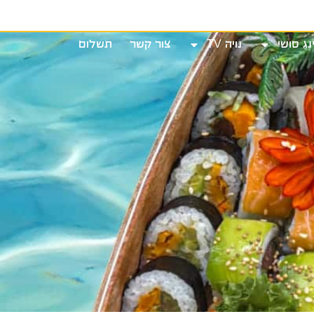
שי
נויה TV
צור קשר
תשלום
נג סושי
נויה TV
צור קשר
תשלום