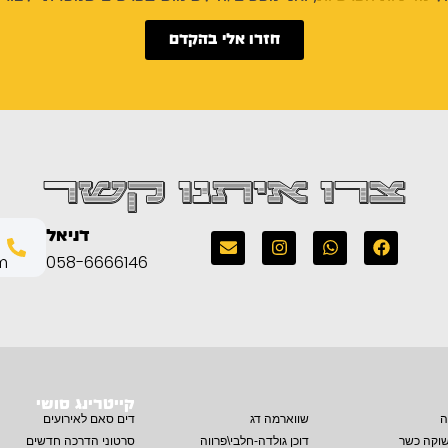
חזרו אלי בהקדם
צרו איתנו קשר
דניאל
m
058-6666146
קייטרינג סושי
ה
שווארמה דג
דים סאם לאירועים
שוקה כשר
דוכן גולדה-חלבי\פרווה
סרטוני הדרכה חדשים