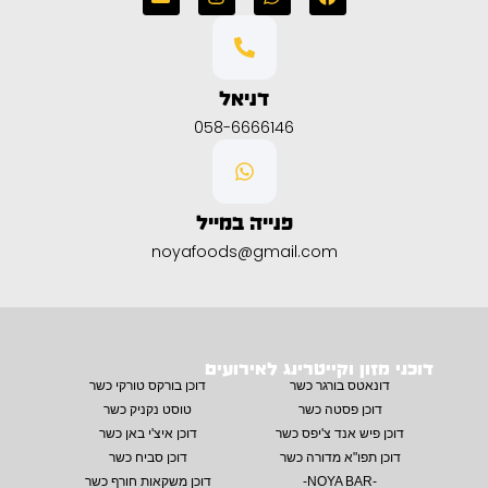
דניאל
058-6666146
פנייה במייל
noyafoods@gmail.com
דוכני מזון וקייטרינג לאירועים
דונאטס בורגר כשר
דוכן בורקס טורקי כשר
דוכן פסטה כשר
טוסט נקניק כשר
דוכן פיש אנד צ'יפס כשר
דוכן איצ'י באן כשר
דוכן תפו"א מדורה כשר
דוכן סביח כשר
-NOYA BAR-
דוכן משקאות חורף כשר