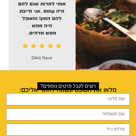
ח
אותי
למרות שגם להם
ת
היה עומס .אני חייבת
להם המון! והאוכל
היה ממש
ממש מדהים.
Dikla Nave
רוצים לקבל פרטים נוספים?
מלאו את הטופס ונשמח לחזור אליכם: