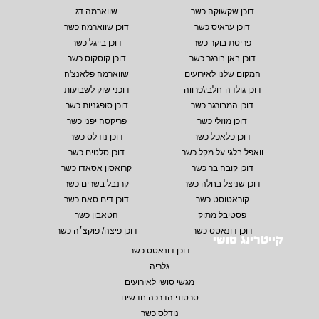
דוכן שקשוקה כשר
שווארמה דג
דוכן עראיס כשר
דוכן שווארמה כשר
פריסת בוקר כשר
דוכן בייגל כשר
דוכן באן בורגר כשר
דוכן קוסקוס כשר
המקום שלנו לאירועים
שווארמה פלאנצ'ה
דוכן גולדה-חלבי\פרווה
דוכני שוק לשבועות
דוכן המבורגר כשר
דוכן סופגניות כשר
דוכן מוזלי כשר
פריקסה יפני כשר
דוכן פלאפל כשר
דוכן נודלס כשר
וואפל בלגי על מקל כשר
דוכן סלטים כשר
דוכן קובה בר כשר
קרואסון אסאדו כשר
דוכן שניצל בחלה כשר
קרנבל בשרים כשר
קוראטוסט כשר
דוכן דים סאם כשר
פסטיבל מתוק
הטאבון כשר
דוכן דונאטס כשר
דוכן פיצה/ פוקצ׳ה כשר
קייטרינג סושי
דוכן דונאטס כשר
גלריה
מגשי סושי לאירועים
סרטוני הדרכה חדשים
נודלס כשר