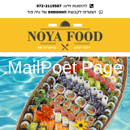
להזמנות חייגו:
072-2119587
הצטרפו לקבוצת
הוואטסאפ
של נויה פוד
נויה TV
MailPoet Page