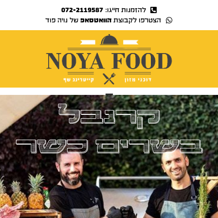
להזמנות חייגו:
072-2119587
הצטרפו לקבוצת
הוואטסאפ
של נויה פוד
נויה TV
קרנבל
בשרים כשר