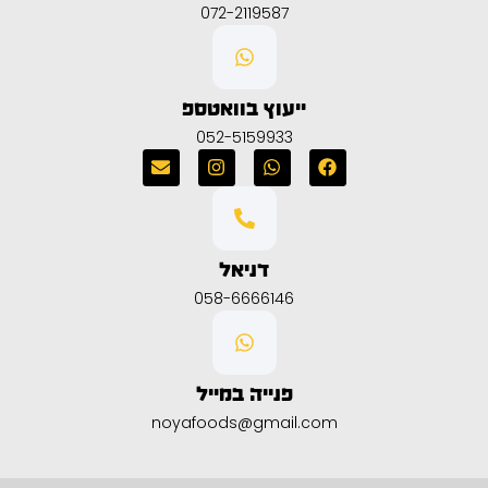
072-2119587
ייעוץ בוואטספ
052-5159933
דניאל
058-6666146
פנייה במייל
noyafoods@gmail.com