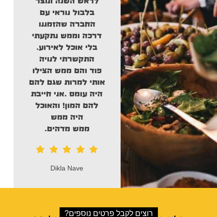
לראש השנה ונוצר
הרב
מספר אחד בארץ
בלבול נוראי עם
חברים ממליץ בחום .
החברה שהזמננו
דרכה וממש נתקעתי
בלי אוכל לאירוע.
התקשרתי לנויה
איתי דניאל
פוד והם ממש
הצילו
אותי
למרות שגם להם
היה עומס .אני חייבת
להם המון! והאוכל
היה ממש
ממש מדהים.
Dikla Nave
רוצים לקבל פרטים נוספים?