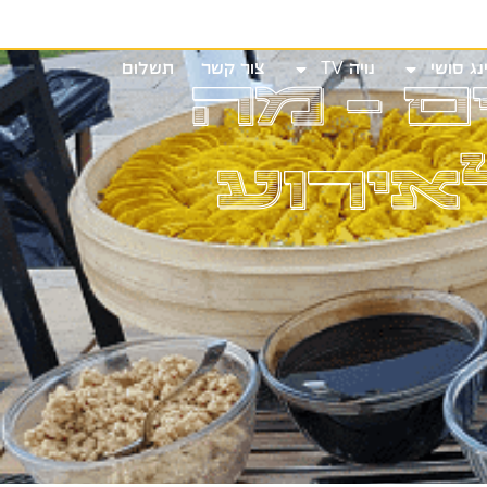
שי
נויה TV
צור קשר
תשלום
ם – מה
נג סושי
נויה TV
צור קשר
תשלום
אירוע