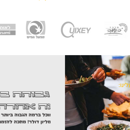
התקשרת
ינו:
ממש הצ
בוהה ביותר
שגם 
ה אחרת
עשינו הרמת כוסית ל
כל ברמה הגבוה ביותר טעים ברמה
דרכה וממש נתקעתי בל
יון דולר! מחכה להזמנה הבאה!
אותי
למרות שגם להם 