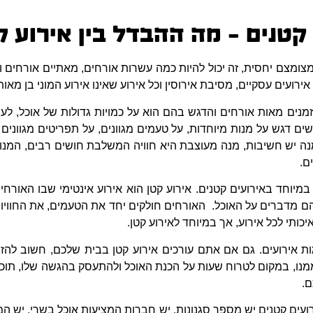
 קטנים – מה ההבדל בין אירוע ק
צומצם יחסית, זה יכול להיות כמה עשרות אורחים, מאתיים אורחים ול
 אירועים עסקיים, מסיבת אירוסין וכל אירוע שאינו אירוע המוני בן מאו
זמנים מאות אורחים והדגש בהם הוא על כמויות גדולות של אוכל, לע
ים דגש על מנות מיוחדות, על טעמים מגוונים, על תפריטים מגוונים 
ה יש חשיבות, מנה מעוצבת היא חוויה המשלבת חושים רבים, המנו
ם.
 במיוחד באירועים קטנים. אירוע קטן הוא אירוע אינטימי שבו האור
ם מדברים על האוכל. האורחים חולקים יחד את הטעמים, את החוויו
יכותי לכל אירוע, אך במיוחד לאירוע קטן.
ות אירועים. גם אם אתם עורכים אירוע קטן בבית שלכם, חשוב להז
 ממנו, במקום לטרוח שעות על הכנת האוכל ולהתעסק בהגשה שלו, תוכלו
ם.
ועים קטנים יש מספר סגנונות. יש חברות המציעות אוכל בשרי, יש ה