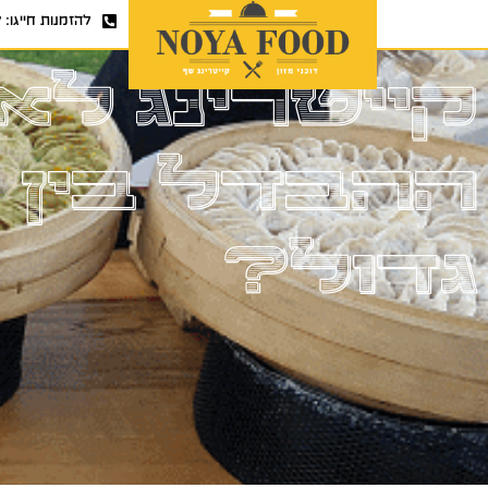
להזמנות חייגו:
7
קייטרינג לא
ההבדל בין א
גדול?