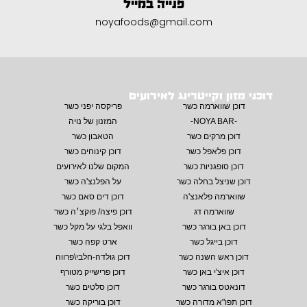
פנייה במייל
noyafoods@gmail.com
דוכני מזון וקייטרינג לאירועים
דוכן שווארמה כשר
פריקסה יפני כשר
-NOYA BAR-
המזנון של נויה
דוכן מרקים כשר
הטאבון כשר
דוכן פלאפל כשר
דוכן קינוחים כשר
דוכן סופגניות כשר
המקום שלנו לאירועים
דוכן שניצל בחלה כשר
על הפלנצ'ה כשר
שווארמה פלאנצ'ה
דוכן דים סאם כשר
שווארמה דג
דוכן פיצה/ פוקצ׳ה כשר
דוכן באן בורגר כשר
וואפל בלגי על מקל כשר
דוכן בייגל כשר
ארט קפה כשר
דוכן ראש השנה כשר
דוכן גולדה-חלבי\פרווה
דוכן איצ'י באן כשר
דוכן פרישייק מטורף
דונאטס בורגר כשר
דוכן סלטים כשר
דוכן תפו"א מדורה כשר
דוכן בוריקה כשר