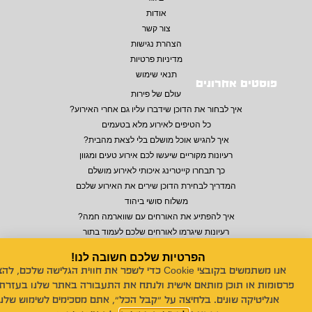
אודות
צור קשר
הצהרת נגישות
מדיניות פרטיות
תנאי שימוש
פוסטים אחרונים
עולם של פירות
איך לבחור את הדוכן שידברו עליו גם אחרי האירוע?
כל הטיפים לאירוע מלא בטעמים
איך להגיש אוכל מושלם בלי לצאת מהבית?
רעיונות מקוריים שיעשו לכם אירוע טעים ומגוון
כך תבחרו קייטרינג איכותי לאירוע מושלם
המדריך לבחירת הדוכן שירים את האירוע שלכם
משלוח סושי ביהוד
איך להפתיע את האורחים עם שווארמה חמה?
רעיונות שיגרמו לאורחים שלכם לעמוד בתור
הפרטיות שלכם חשובה לנו!
אנו משתמשים בקובצי Cookie כדי לשפר את חווית הגלישה שלכם, לה
© 2026 כל הזכויות שמורות לנויה סושי לאירועים
פרסומות או תוכן מותאם אישית ולנתח את התעבורה באתר שלנו בעזרת 
אנליטיקה שונים. בלחיצה על "קבל הכל", אתם מסכימים לשימוש שלנו
Design by
MONDO
Build by
18DIGITAL