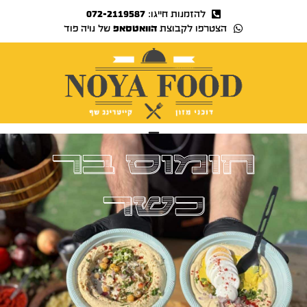
להזמנות חייגו:
072-2119587
הצטרפו לקבוצת
הוואטסאפ
של נויה פוד
נויה TV
חומוס בר
כשר