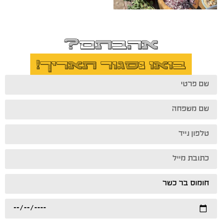
אהבתם?
בואו נסגור תאריך!