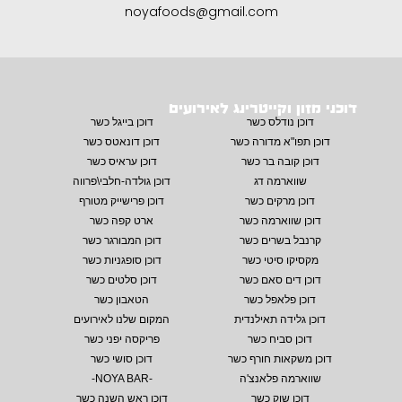
noyafoods@gmail.com
דוכני מזון וקייטרינג לאירועים
דוכן נודלס כשר
דוכן בייגל כשר
דוכן תפו"א מדורה כשר
דוכן דונאטס כשר
דוכן קובה בר כשר
דוכן עראיס כשר
שווארמה דג
דוכן גולדה-חלבי\פרווה
דוכן מרקים כשר
דוכן פרישייק מטורף
דוכן שווארמה כשר
ארט קפה כשר
קרנבל בשרים כשר
דוכן המבורגר כשר
מקסיקו סיטי כשר
דוכן סופגניות כשר
דוכן דים סאם כשר
דוכן סלטים כשר
דוכן פלאפל כשר
הטאבון כשר
דוכן גלידה תאילנדית
המקום שלנו לאירועים
דוכן סביח כשר
פריקסה יפני כשר
דוכן משקאות חורף כשר
דוכן סושי כשר
שווארמה פלאנצ'ה
-NOYA BAR-
דוכן שוק כשר
דוכן ראש השנה כשר