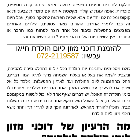
חילקנו לחברים וחיכינו בציפייה גדולה. אמא הייתה קונה חטיפים,
סוכריות, אופה עוגת שוקולד ומקשטת אותה עם סוכריות צבעוניות או
קוקוס ומכינה לנו יחד עם אבא שקית הפתעה לחלוקה בסוף, אבל היום
זה כבר לגמרי אחרת. ההורים מאד עסוקים, הילדים האחרים
מפציצים בהפעלות וכיבוד וכל אחד רוצה לפחות כמו החבר או
החברה. איך עושים יום הולדת הכי מגניב? ככה תעשו את זה:
להזמנת דוכני מזון ליום הולדת חייגו
עכשיו:
072-2119587
כולנו מסכימים שחגיגת יום הולדת בכל גיל זו בהחלט סיבה למסיבה,
ובשביל לשמח את בעל או בעלת השמחה צריך לארגן המון דברים,
החל מההזמנות ליום ההולדת ועד לארגון ההפעלות. מלבד כל אל
וצריך גם להיערך עם נושא המזון. אחד הדברים שילדים מחכים לו
בימי הולדת זה האוכל. יש דברים שאף אחד לא יכול לעשות במקומכם
ביום ההולדת, אבל האוכל הוא דווקא אחד הדברים שתמורת תשלום
סביר, תוכלו להוריד מהראש. לאחרונה הפך פופולארי יותר ויותר נושא
דוכני מזון ליום הולדת.
מה הרעיון של דוכני מזון