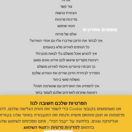
צור קשר
הצהרת נגישות
מדיניות פרטיות
תנאי שימוש
פוסטים אחרונים
עולם של פירות
איך לבחור את הדוכן שידברו עליו גם אחרי האירוע?
כל הטיפים לאירוע מלא בטעמים
איך להגיש אוכל מושלם בלי לצאת מהבית?
רעיונות מקוריים שיעשו לכם אירוע טעים ומגוון
כך תבחרו קייטרינג איכותי לאירוע מושלם
המדריך לבחירת הדוכן שירים את האירוע שלכם
משלוח סושי ביהוד
איך להפתיע את האורחים עם שווארמה חמה?
רעיונות שיגרמו לאורחים שלכם לעמוד בתור
הפרטיות שלכם חשובה לנו!
אנו משתמשים בקובצי Cookie כדי לשפר את חווית הגלישה שלכם, לה
© 2026 כל הזכויות שמורות לנויה סושי לאירועים
פרסומות או תוכן מותאם אישית ולנתח את התעבורה באתר שלנו בעזרת 
אנליטיקה שונים. בלחיצה על "קבל הכל", אתם מסכימים לשימוש שלנו
Design by
MONDO
Build by
18DIGITAL
בהתאם
למדיניות פרטיות
ול
תנאי השימוש
.