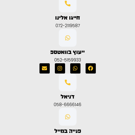
חייגו אלינו
072-2119587
ייעוץ בוואטספ
052-5159933
דניאל
058-6666146
פנייה במייל