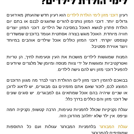
לימי הולדת לילדים?
רעיון
דוכני מזון לימי הולדת לילדים
הוא רעיון חדש שהועתק מאירועים
גדולים יותר. דוכני המזון נותנים להורים שחוגגים לבנם או בתם יום
הולדת פתרון לנושא האוכל במסיבה של הילדים. דוכני המזון יוצרים
חוויה מיוחדת. האוכל מוגש בצורה אסתטית ועומד בדוכנים שמשדרים
קונספט יוקרתי. דוכני המזון כוללים אוכל שילדים אוהבים במיוחד
ויוצר אווירת פסטיבל.
המנות שמוגשות לילדים מושכות את העין וטעימות לחיך, הן טריות
ואטרקטיביות ומוגשות על ידי צוות מנוסה ומיומן של מלצרים שיודעים
להפעיל דוכני מזון ויש להם גישה לילדים.
בבואכם להזמין דוכני מזון ליום ההולדת רצוי לברר מה מגוון הדוכנים
המוצע לכם, לזכור שאם אתם מזמינים גם מבוגרים, יש לדאוג לדוכן
או שניים שיהיה בהם אוכל שמתאים גם למבוגרים. יש סוגים שונים
של דוכני מזון והם כוללים בדרך כלל:
עגלת נקניקיות
שכולל לחמניות טעימות, הרבה קטשופ, נקניקיה חמה
וציפס. אין ילד שלא יתלהב מהדוכן הזה.
עגלת המבורגר
בלחמניות המבורגר עגולות ועם כל התוספות
שמוסיפים להמבורגר.