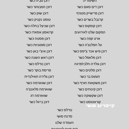
השיפודיה
דוכן סביח כשר
דוכן דים סאם כשר
דוכן המבורגר כשר
דוכן פרישייק מטורף
דוכן שוק כשר
קרנבל בשרים כשר
טוסט נקניק כשר
דוכן קוסקוס כשר
דוכן שניצל בחלה כשר
המקום שלנו לאירועים
קרואסון אסאדו כשר
ארט קפה כשר
דוכן פסטה כשר
על הפלנצ'ה כשר
דוכן סופגניות כשר
דוכן פיש אנד צ'יפס כשר
דוכן איצ'י באן כשר
דוכן פלאפל כשר
דוכן ראש השנה כשר
דוכן גולדה-חלבי\פרווה
דוכן נודלס כשר
דוכן סלטים כשר
פריסת בוקר כשר
חומוס בר כשר
דוכן גלידה תאילנדית
דוכן משקאות חורף כשר
דוכן שווארמה כשר
דוכן קינוחים כשר
שווארמה פלאנצ'ה
דוכן שקשוקה כשר
שווארמה דג
קוראטוסט כשר
דוכן בייגל כשר
קייטרינג סושי
נודלס כשר
סדנת סושי
העמדה שלנו
דים סאם לאירועים