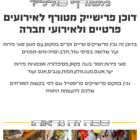
מטורף כולל?
דוכן פרישייק מטורף לאירועים
פרטיים ולאירועי חברה
בדוכן זה נכין פרישייקים טריים וקרים במקום,עם מגוון סוגי פירות
ועל שלושה בסיסי נוזל,חלב\סויה-מים-תפוזים
סוגי פירות:תמר בננה פקאן,פסיפלורה אוכמניות פירות
יער,אננס,מנגו,מלון,תפוח,ענבים,אגס ועוד
נכין במקום פרישייקים פריסטייל וגם לפי בקשות האורחים
שלכם להעצמת החוויה
ככה זה נראה: