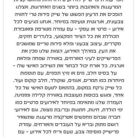
המרעננות והאהובות ביותר בשנים האחרונות. אצלנו
הופכים את הרעיון הפשוט של שייק פירות טרי לחוויה
צבעונית, אנרגטית וטעימה במיוחד. אנחנו מגיעים לכל
אירוע – פרטי או עסקי – עם עמדה מטורפת ומאובזרת
הכוללת את כל הציוד המקצועי, בלנדרים חזקים,
מקררים, עיצוב צבעוני ומלא פירות טריים שמושכים
את העין. במהלך האירוע, הצוות שלנו מכין את
הפרישייקים לעיני האורחים, באווירה שמחה ומלאת
אנרגיה. כל אורח יכול לבחור את השילוב האישי שלו –
על בסיס חלב, מים או מיץ תפוזים, עם תוספות
מיוחדות כמו תמרים, אגוזים, שוקולד, חלב קוקוס ועוד.
כל שייק נרקח במקום, בהתאם לטעם האישי של כל
אחד, ומוגש בכוסות מעוצבות באווירה קלילה ומזמינה.
העמדה שלנו מתאימה במיוחד לאירועים פרטיים כמו
ימי הולדת, חינות, חתונות ובר/בת מצווה, וגם לאירועי
חברה שבהם מחפשים אטרקציה מרעננת שתשאיר
רושם מתוק ובריא על העובדים והאורחים. עמדת
פרישייק מוסיפה צבע, טעם וריח לכל אירוע – עם