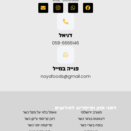
דניאל
058-6666146
פנייה במייל
noyafoods@gmail.com
דוכני מזון וקייטרינג לאירועים
מעורב ירושלמי
וואפל בלגי על מקל כשר
דונאטס בורגר כשר
דוכן קריספי צ'יקן כשר
בופה בשרי כשר
פריקסה יפני כשר