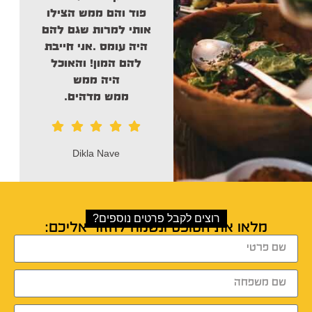
העונג כולו שלי,
פוד והם ממש
הצילו
חושבים על סושי
אותי
למרות שגם להם
תחשבו על דניאל.
היה עומס .אני חייבת
להם המון! והאוכל
היה ממש
ממש מדהים.
סימה נהון
Dikla Nave
רוצים לקבל פרטים נוספים?
מלאו את הטופס ונשמח לחזור אליכם: