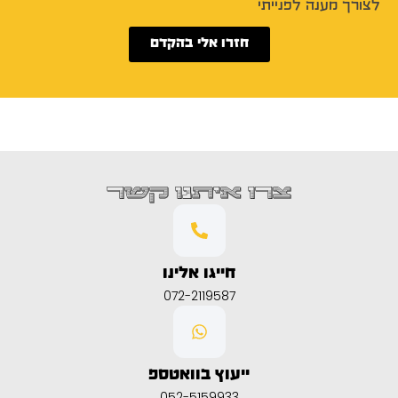
לצורך מענה לפנייתי
חזרו אלי בהקדם
צרו איתנו קשר
חייגו אלינו
072-2119587
ייעוץ בוואטספ
052-5159933