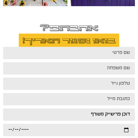
אהבתם?
בואו נסגור תאריך!