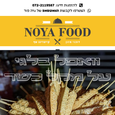
להזמנות חייגו:
072-2119587
הצטרפו לקבוצת
הוואטסאפ
של נויה פוד
נויה TV
וואפל בלגי
על מקל כשר