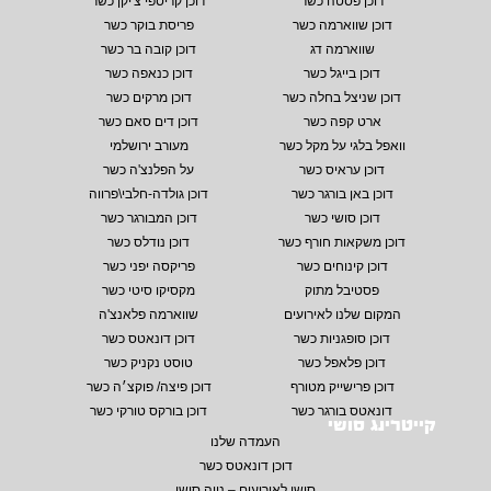
דוכן פסטה כשר
דוכן קריספי צ'יקן כשר
דוכן שווארמה כשר
פריסת בוקר כשר
שווארמה דג
דוכן קובה בר כשר
דוכן בייגל כשר
דוכן כנאפה כשר
דוכן שניצל בחלה כשר
דוכן מרקים כשר
ארט קפה כשר
דוכן דים סאם כשר
וואפל בלגי על מקל כשר
מעורב ירושלמי
דוכן עראיס כשר
על הפלנצ'ה כשר
דוכן באן בורגר כשר
דוכן גולדה-חלבי\פרווה
דוכן סושי כשר
דוכן המבורגר כשר
דוכן משקאות חורף כשר
דוכן נודלס כשר
דוכן קינוחים כשר
פריקסה יפני כשר
פסטיבל מתוק
מקסיקו סיטי כשר
המקום שלנו לאירועים
שווארמה פלאנצ'ה
דוכן סופגניות כשר
דוכן דונאטס כשר
דוכן פלאפל כשר
טוסט נקניק כשר
דוכן פרישייק מטורף
דוכן פיצה/ פוקצ׳ה כשר
דונאטס בורגר כשר
דוכן בורקס טורקי כשר
קייטרינג סושי
העמדה שלנו
דוכן דונאטס כשר
סושי לאירועים – נויה סושי