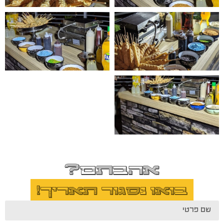
אהבתם?
בואו נסגור תאריך!